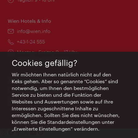
Wien Hotels & Info
Email:
info@wien.info
Telefon:
+43-1-24 555
Öffnungszeiten:
Montag - Freitag 9 – 17 Uhr
Feiertags geschlossen
Cookies gefällig?
Wir möchten Ihnen natürlich nicht auf den
AI Concierge Wien
Keks gehen. Aber so genannte “Cookies” sind
notwendig, um Ihnen den bestmöglichen
Ort:
concierge.wien.info
Service zu bieten und die Funktion der
Öffnungszeiten:
Informationen rund um die Uhr
Websites und Auswertungen sowie auf Ihre
Interessen zugeschnittene Inhalte zu
ermöglichen. Sollten Sie dies nicht wünschen,
können Sie die Standardeinstellungen unter
„Erweiterte Einstellungen“ verändern.