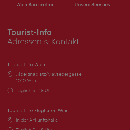
Wien Barrierefrei
Unsere Services
Tourist-Info
Adressen & Kontakt
Tourist-Info Wien
Ort:
Albertinaplatz/Maysedergasse
1010 Wien
Öffnungszeiten:
Täglich 9 - 18 Uhr
Tourist-Info Flughafen Wien
Ort:
in der Ankunftshalle
Öffnungszeiten:
Täglich 9 - 18 Uhr