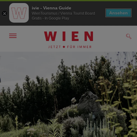
ivie - Vienna Guide
Ansehen
WienTourismus / Vienna Tourist Board
Gratis - In Google Play
Navigation
Such
anzeigen/
ausblenden
Zur
Zum
Navigation
Inhalt