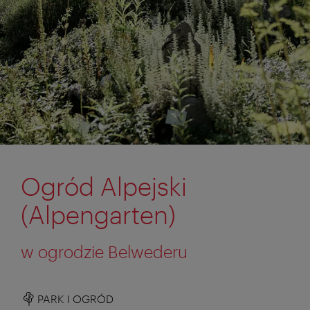
Ogród Alpejski
(Alpengarten)
w ogrodzie Belwederu
PARK I OGRÓD