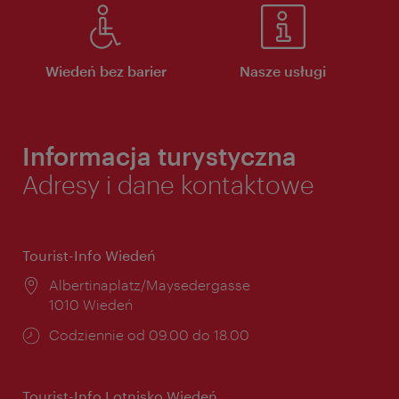
Wiedeń bez barier
Nasze usługi
Informacja turystyczna
Adresy i dane kontaktowe
Tourist-Info Wiedeń
Miejsce:
Albertinaplatz/Maysedergasse
1010 Wiedeń
Godziny
Codziennie od 09.00 do 18.00
otwarcia:
Tourist-Info Lotnisko Wiedeń