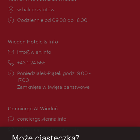
Miejsce:
w hali przylotów
Godziny
Codziennie od 09.00 do 18.00
otwarcia:
Wiedeń Hotele & Info
E-
info@wien.info
mail:
Telefon:
+43-1-24 555
Godziny
Poniedziałek-Piątek godz. 9.00 -
otwarcia:
17.00
Zamknięte w święta państwowe
Concierge AI Wiedeń
concierge.vienna.info
Informacje przez całą dobę
Może ciasteczka?