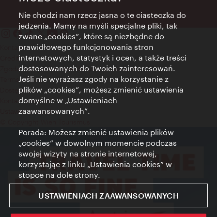
Nie chodzi nam rzecz jasna o te ciasteczka do
jedzenia. Mamy na myśli specjalne pliki, tak
zwane „cookies”, które są niezbędne do
prawidłowego funkcjonowania stron
Kontakt
internetowych, statystyk i ocen, a także treści
Credits
dostosowanych do Twoich zainteresowań.
Zgoda na przetwarzanie danych osobowych
Jeśli nie wyrażasz zgody na korzystanie z
Terms of Use
plików „cookies”, możesz zmienić ustawienia
Dostępność
domyślne w „Ustawieniach
Kontakt prasowy
zaawansowanych”.
Ustawienia cookies
© Copyright Wien Tourismus
Porada: Możesz zmienić ustawienia plików
„cookies” w dowolnym momencie podczas
swojej wizyty na stronie internetowej,
korzystając z linku „Ustawienia cookies” w
stopce na dole strony.
USTAWIENIACH ZAAWANSOWANYCH