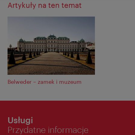
Artykuły na ten temat
Belweder – zamek i muzeum
Usługi
Przydatne informacje