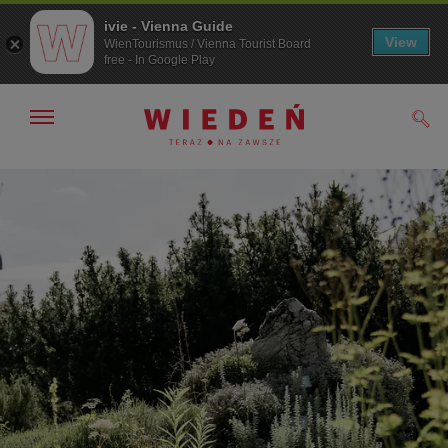
ivie - Vienna Guide
View
WienTourismus / Vienna Tourist Board
free - In Google Play
Pokaż/ukryj
Szuk
nawigację
Przejdź
Przejdź
do
do
nawigacji
treści