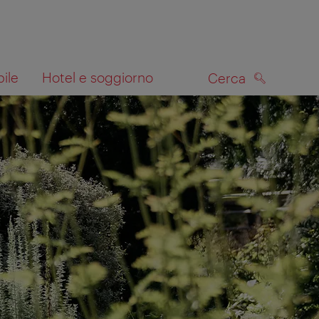
bile
Hotel e soggiorno
Cerca
CERCA
lla mappa