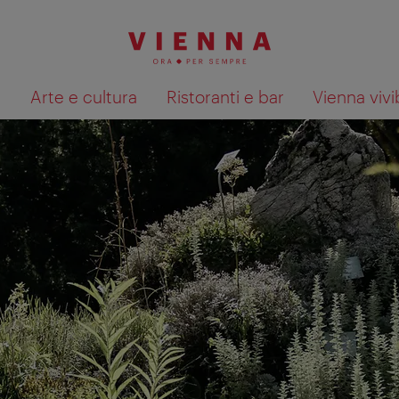
à
Arte e cultura
Ristoranti e bar
Vienna vivi
Mostra i risultati della ricerca su