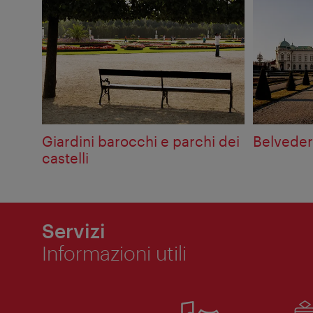
Giardini barocchi e parchi dei
Belveder
castelli
Servizi
Informazioni utili