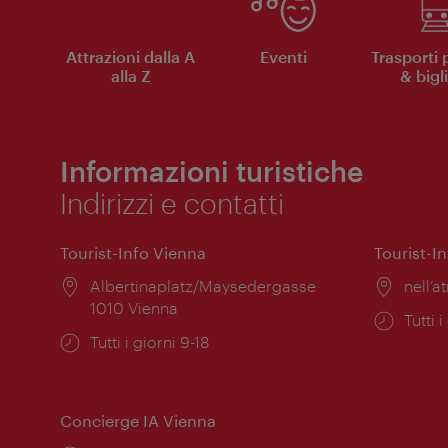
Attrazioni dalla A
Eventi
Trasporti 
alla Z
& bigli
Informazioni turistiche
Indirizzi e contatti
Tourist-Info Vienna
Tourist-I
Posizione:
Albertinaplatz/Maysedergasse
Posiz
nell’at
1010 Vienna
Orari
Tutti i
Orari
Tutti i giorni 9-18
di
di
apert
apertura:
Concierge IA Vienna