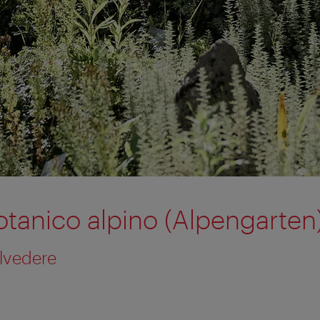
otanico alpino (Alpengarten
elvedere