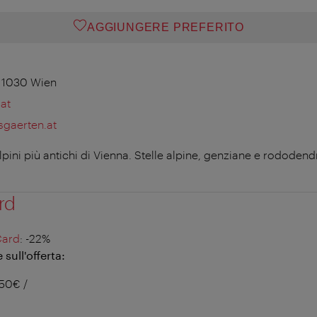
AGGIUNGERE PREFERITO
, 1030 Wien
at
gaerten.at
lpini più antichi di Vienna. Stelle alpine, genziane e rododend
rd
Card
: -22%
sull'offerta:
,50€ /