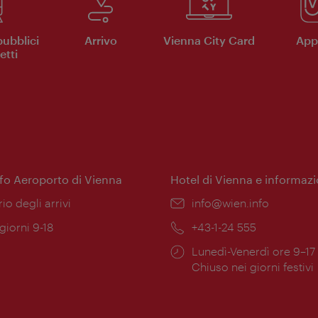
pubblici
Arrivo
Vienna City Card
App 
etti
nfo Aeroporto di Vienna
Hotel di Vienna e informazi
ione:
rio degli arrivi
Email:
info@wien.info
 giorni 9-18
Telefono:
+43-1-24 555
Orari
Lunedì-Venerdì ore 9–17
ura:
di
Chiuso nei giorni festivi
apertura: