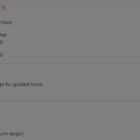
ra
embre
her
00
30
s for guided tours
 cm largo)