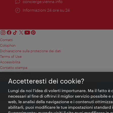
Ort:
concierge.vienna.info
Öffnungszeiten:
Informazioni 24 ore su 24
Contatti
Colophon
Dichiarazione sulla protezione dei dati
Terms of Use
Accessibilità
Contatto stampa
Impostazioni cookie
© Copyright WienTourismus
Accetteresti dei cookie?
Lungi da noi l’idea di volerti importunare. Ma il fatto è
necessari al fine di offrirvi il miglior servizio possibile
web, le analisi della navigazione e i contenuti ottimizzat
abilitarli, puoi modificare le tue impostazioni standard
Suggerimento: quando visiti il sito puoi modificare in