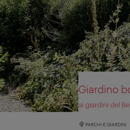
Giardino b
ai giardini del B
PARCHI E GIARDINI