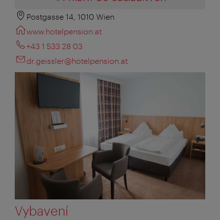
Postgasse 14, 1010 Wien
www.hotelpension.at
+43 1 533 28 03
dr.geissler@hotelpension.at
Vybavení