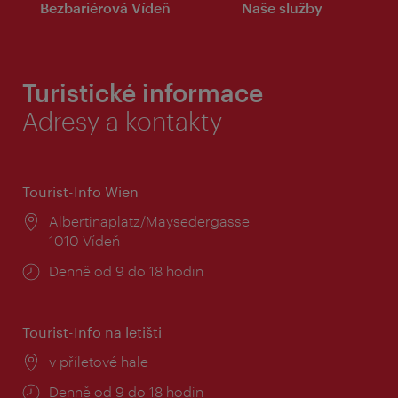
Bezbariérová Vídeň
Naše služby
Turistické informace
Adresy a kontakty
Tourist-Info Wien
Místo:
Albertinaplatz/Maysedergasse
1010 Vídeň
Provozní
Denně od 9 do 18 hodin
doba:
Tourist-Info na letišti
Místo:
v příletové hale
Provozní
Denně od 9 do 18 hodin