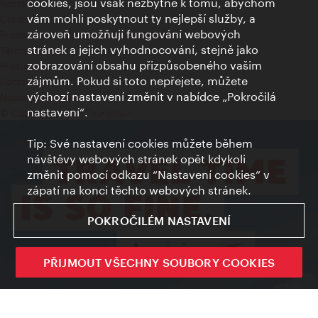
cookies, jsou však nezbytné k tomu, abychom
Kontakty
vám mohli poskytnout ty nejlepší služby, a
Credits
zároveň umožňují fungování webových
Prohlášení o ochraně osobních údajů
stránek a jejich vyhodnocování, stejně jako
Terms of Use
zobrazování obsahu přizpůsobeného vašim
Přístupnost
zájmům. Pokud si toto nepřejete, můžete
Kontakt pro tisk
výchozí nastavení změnit v nabídce „Pokročilá
Nastavení cookies
nastavení“.
© Copyright Wien Tourismus
Tip: Své nastavení cookies můžete během
návštěvy webových stránek opět kdykoli
změnit pomocí odkazu “Nastavení cookies” v
zápatí na konci těchto webových stránek.
POKROČILÉM NASTAVENÍ
PŘIJMOUT VŠECHNY SOUBORY COOKIES