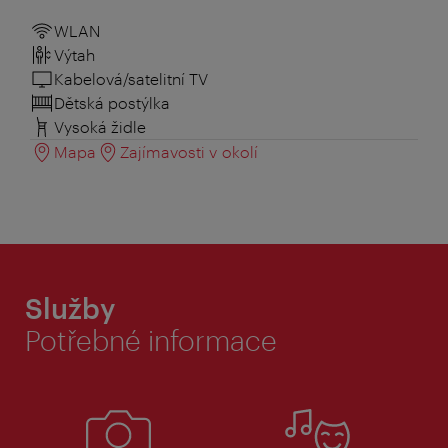
WLAN
Výtah
Kabelová/satelitní TV
Dětská postýlka
Vysoká židle
Mapa
Zajímavosti v okolí
Služby
Potřebné informace