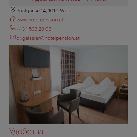
Postgasse 14, 1010 Wien
www.hotelpension.at
+43 1 533 28 03
dr.geissler@hotelpension.at
Удобства