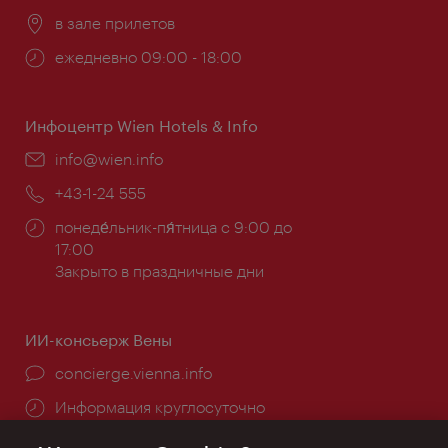
Расположение:
в зале прилетов
Часы
ежедневно 09:00 - 18:00
работы:
Инфоцентр Wien Hotels & Info
Эл.
info@wien.info
почта:
Телефон:
+43-1-24 555
Часы
понеде́льник-пя́тница с 9:00 до
работы:
17:00
Закрыто в праздничные дни
ИИ-консьерж Вены
concierge.vienna.info
Информация круглосуточно