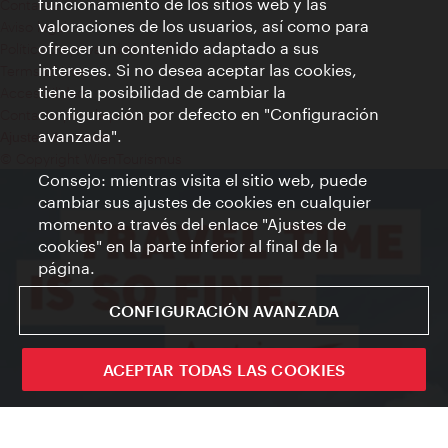
funcionamiento de los sitios web y las
Contacto
valoraciones de los usuarios, así como para
Aviso legal
ofrecer un contenido adaptado a sus
Política de privacidad de datos
intereses. Si no desea aceptar las cookies,
Terms of Use
tiene la posibilidad de cambiar la
Accesibilidad
configuración por defecto en "Configuración
Contacto para la prensa
avanzada".
Ajustes de cookie
© Copyright WienTourismus
Consejo: mientras visita el sitio web, puede
cambiar sus ajustes de cookies en cualquier
momento a través del enlace "Ajustes de
cookies" en la parte inferior al final de la
página.
CONFIGURACIÓN AVANZADA
ACEPTAR TODAS LAS COOKIES