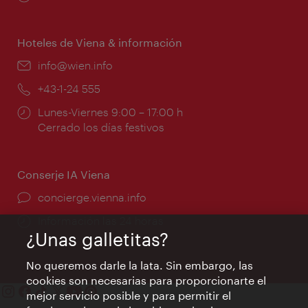
de
apertura:
Hoteles de Viena & información
e-
info@wien.info
mail:
Teléfono:
+43-1-24 555
Horarios
Lunes-Viernes 9:00 – 17:00 h
de
Cerrado los días festivos
apertura:
Conserje IA Viena
concierge.vienna.info
Información las 24 horas
¿Unas galletitas?
No queremos darle la lata. Sin embargo, las
cookies son necesarias para proporcionarte el
mejor servicio posible y para permitir el