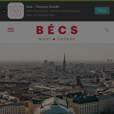
ivie - Vienna Guide
View
WienTourismus / Vienna Tourist Board
free - In Google Play
Navigáció
Kere
kijelzése
/
/>
elrejtése
A
A
navigációhoz
tartalomhoz