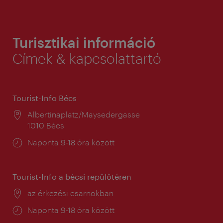
Turisztikai információ
Címek & kapcsolattartó
Tourist-Info Bécs
Helyszín:
Albertinaplatz/Maysedergasse
1010 Bécs
Nyitva
Naponta 9-18 óra között
tartás:
Tourist-Info a bécsi repülőtéren
Helyszín:
az érkezési csarnokban
Nyitva
Naponta 9-18 óra között
tartás: