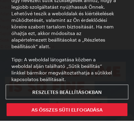
úgy nevezett sütik szükségesek ahhoz, hogy a
Kapcsolat
legjobb szolgáltatást nyújthassuk Önnek.
Credits
Lehetővé teszik a weboldalak és kiértékelések
Adatvédelmi nyilatkozat
működtetését, valamint az Ön érdeklődési
Terms of Use
köreire szabott tartalom biztosítását. Ha nem
Megközelíthetőség
óhajtja ezt, akkor módosítsa az
Sajtókapcsolat
alapértelmezett beállításokat a „Részletes
Sütik beállítása
beállítások“ alatt.
© Copyright WienTourismus
Tipp: A weboldal látogatása közben a
weboldal alján található „Sütik beállítás”
linkkel bármikor megváltoztathatja a sütikkel
kapcsolatos beállításait.
RESZLETES BEÁLLÍTÁSOKBAN
AS ÖSSZES SÜTI ELFOGADÁSA