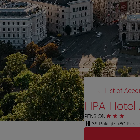
zpět
List of Ac
na:
HPA Hotel
PENSION
3 hvězdičky
39 Pokoj
80 Poste