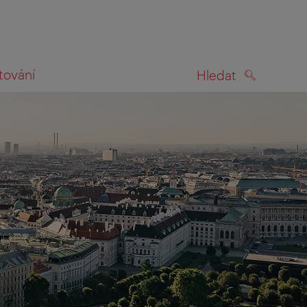
tování
Hledat
HLEDAT
na mapě