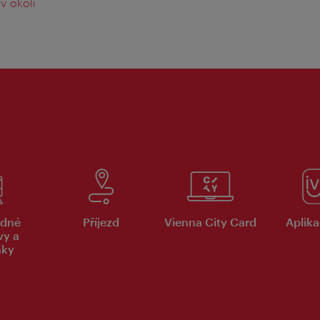
v okolí
dné
Příjezd
Vienna City Card
Aplika
vy a
nky