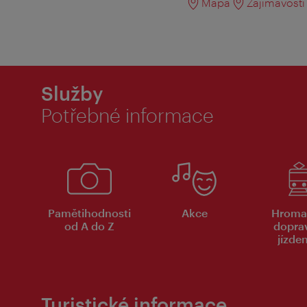
Mapa
Zajímavosti 
Služby
Potřebné informace
Pamětihodnosti
Akce
Hroma
od A do Z
dopra
jízde
Turistické informace