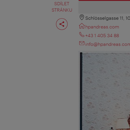
SDÍLET
STRÁNKU
Schlösselgasse 11, 
Rozdělit
stranu
hpandreas.com
+43 1 405 34 88
info@hpandreas.co