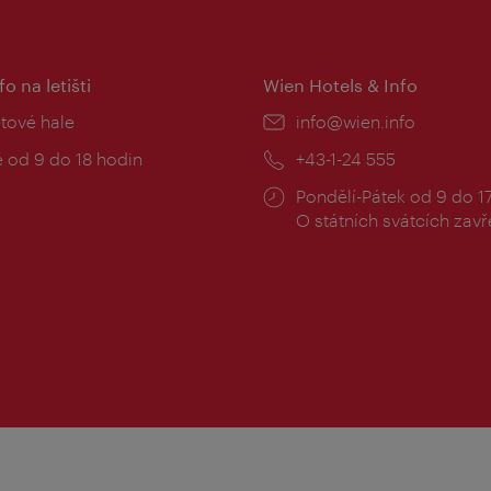
fo na letišti
Wien Hotels & Info
:
etové hale
E-
info@wien.info
mail:
zní
 od 9 do 18 hodin
Telefon:
+43-1-24 555
Provozní
Pondělí-Pátek od 9 do 1
doba:
O státních svátcích zav