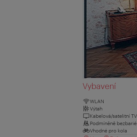
Vybavení
WLAN
Výtah
Kabelová/satelitní TV
Podmíněně bezbarié
Vhodné pro kola