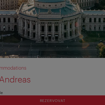
commodations
 Andreas
le
REZERVOVAT