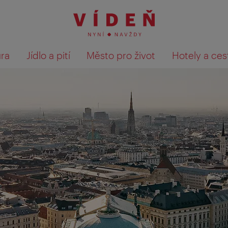
ura
Jídlo a pití
Město pro život
Hotely a ces
Výsledky hledání zobrazit 