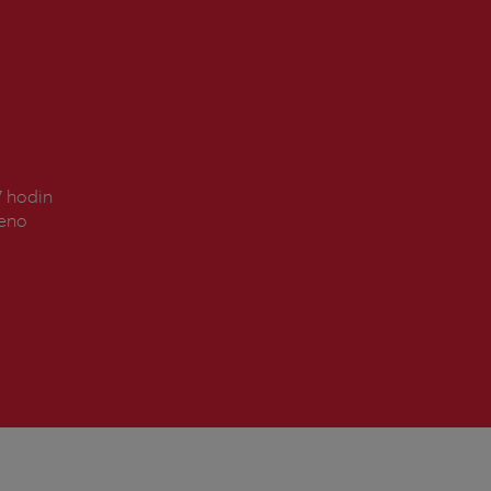
7 hodin
řeno