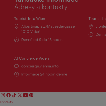
Adresy a kontakty
Tourist-Info Wien
Tourist-In
Místo:
Albertinaplatz/Maysedergasse
Místo
v příl
1010 Vídeň
Provo
Denně
Provozní
Denně od 9 do 18 hodin
doba:
doba:
AI Concierge Vídeň
concierge.vienna.info
Informace 24 hodin denně
Kontakty