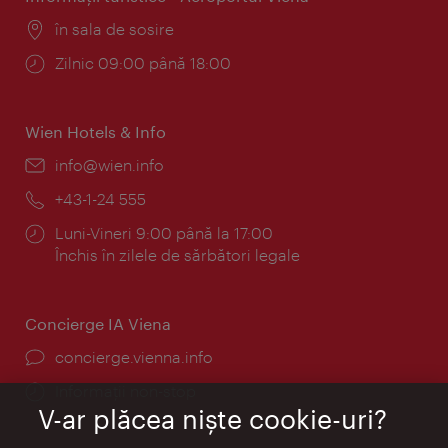
Locul:
în sala de sosire
Program:
Zilnic 09:00 până 18:00
Wien Hotels & Info
E-
info@wien.info
mail:
Telefon:
+43-1-24 555
Program:
Luni-Vineri 9:00 până la 17:00
Închis în zilele de sărbători legale
Concierge IA Viena
concierge.vienna.info
Informații non-stop
V-ar plăcea nişte cookie-uri?