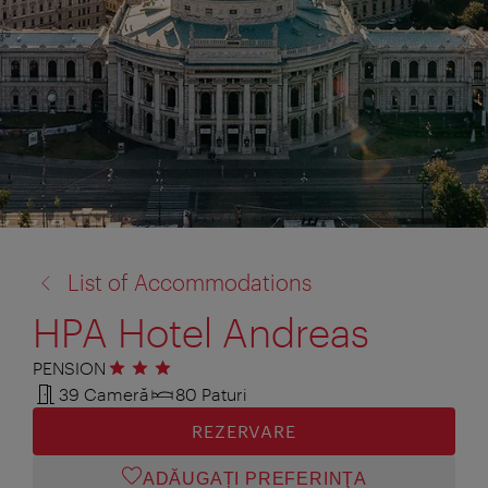
înapoi
List of Accommodations
la:
HPA Hotel Andreas
PENSION
3 stele
39 Cameră
80 Paturi
REZERVARE
ADĂUGAȚI PREFERINŢA