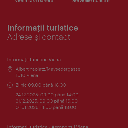
Viena fără bariere
Serviciile noastre
Informații turistice
Adrese și contact
Informaţii turistice Viena
Locul:
Albertinaplatz/Maysedergasse
1010 Viena
Program:
Zilnic 09:00 până 18:00
24.12.2025: 09:00 până 14:00
31.12.2025: 09:00 până 16:00
01.01.2026: 11:00 până 18:00
Informaţii turistice - Aeroportul Viena