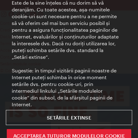
Este de la sine înţeles că nu dorim să vă
deranjăm. Cu toate acestea, aşa-numitele
cookie-uri sunt necesare pentru a ne permite
să vă oferim cel mai bun serviciu posibil şi
Contact
pentru a asigura funcţionalitatea paginilor de
Credits
Internet, evaluărilor şi conţinuturilor adaptate
Declaraţie privind protecţia datelor
la interesele dvs. Dacă nu doriţi utilizarea lor,
Terms of Use
puteţi schimba setările dvs. standard la
Accesibilitate
„Setări extinse“.
Contact presa
Setări module cookie
Sugestie: în timpul vizitării paginii noastre de
© Copyright Wien Tourismus
Internet puteţi schimba în orice moment
setările dvs. pentru cookie-uri, prin
intermediul linkului „Setările modulelor
cookie“ din subsol, de la sfârşitul paginii de
Internet.
SETĂRILE EXTINSE
ACCEPTAREA TUTUROR MODULELOR COOKIE