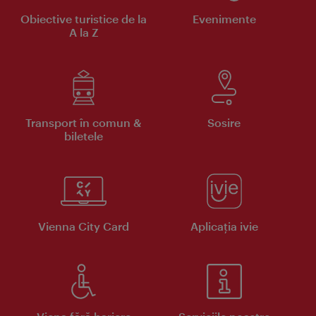
Obiective turistice de la
Evenimente
A la Z
Transport în comun &
Sosire
biletele
Vienna City Card
Aplicaţia ivie