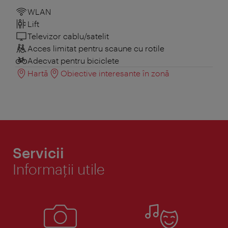
WLAN
Lift
Televizor cablu/satelit
Acces limitat pentru scaune cu rotile
Adecvat pentru biciclete
Hartă
Obiective interesante în zonă
Servicii
Informaţii utile