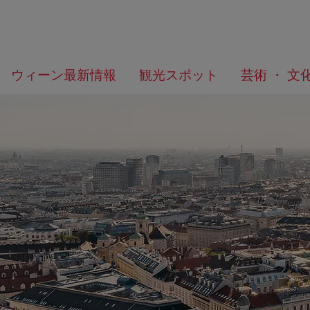
メ
こ
何
ウィーン最新情報
観光スポット
芸術 ・ 文
ニ
の
を
ュ
ペ
/>
お
ー
ー
探
へ
ジ
し
の
で
ト
す
ッ
か？
プ
へ