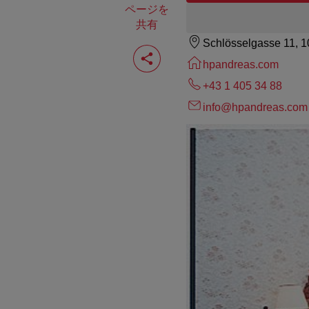
ページを
共有
Schlösselgasse 11, 
ペ
ー
hpandreas.com
ジ
を
+43 1 405 34 88
共
info@hpandreas.com
有
す
る