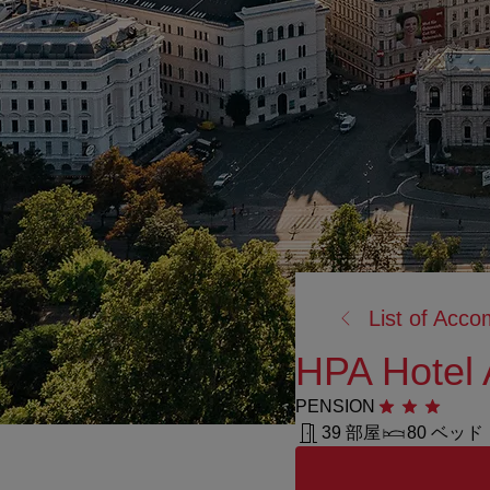
戻
List of Acc
る:
HPA Hotel
PENSION
星3つ
39 部屋
80 ベッド