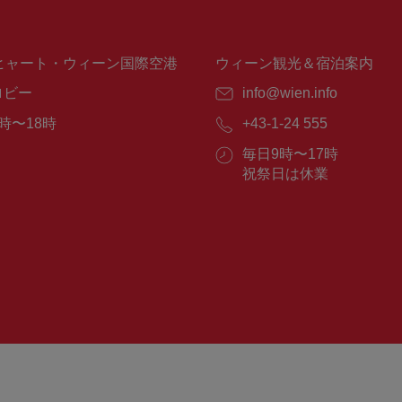
ヒャート・ウィーン国際空港
ウィーン観光＆宿泊案内
ロビー
E
info@wien.info
メ
時〜18時
電
+43-1-24 555
ー
話
ル：
営
毎日9時〜17時
番
業
祝祭日は休業
号：
時
間：