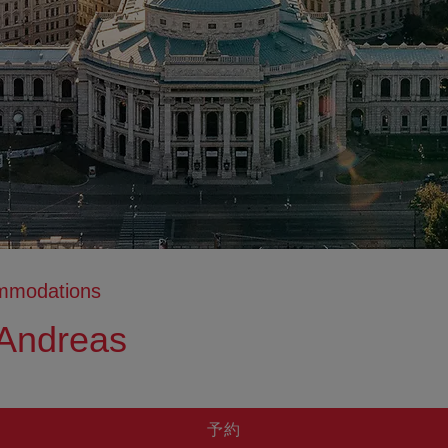
ommodations
 Andreas
予約