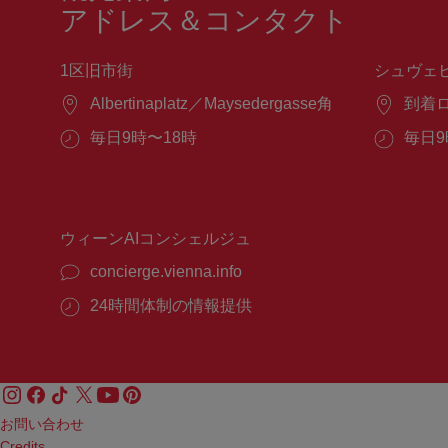
アドレス＆コンタクト
1区旧市街
シュヴェ
場
Albertinaplatz／Maysedergasse角
場
到着
所：
所：
営
毎日9時〜18時
営
毎日9
業
業
時
時
間：
間：
ウィーンAIコンシェルジュ
concierge.vienna.info
24時間体制の情報提供
お問い合わせ
Credits