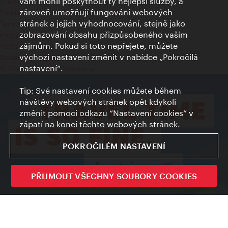
vám mohli poskytnout ty nejlepší služby, a
Credits
zároveň umožňují fungování webových
Prohlášení o ochraně osobních údajů
stránek a jejich vyhodnocování, stejně jako
Terms of Use
zobrazování obsahu přizpůsobeného vašim
Přístupnost
zájmům. Pokud si toto nepřejete, můžete
Kontakt pro tisk
výchozí nastavení změnit v nabídce „Pokročilá
Nastavení cookies
nastavení“.
© Copyright Wien Tourismus
Tip: Své nastavení cookies můžete během
návštěvy webových stránek opět kdykoli
změnit pomocí odkazu “Nastavení cookies” v
zápatí na konci těchto webových stránek.
POKROČILÉM NASTAVENÍ
PŘIJMOUT VŠECHNY SOUBORY COOKIES