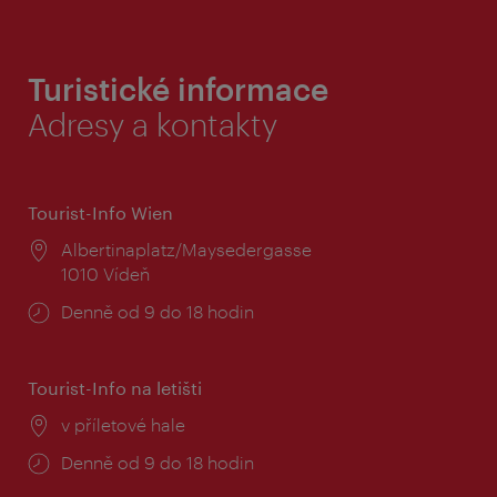
Turistické informace
Adresy a kontakty
Tourist-Info Wien
Místo:
Albertinaplatz/Maysedergasse
1010 Vídeň
Provozní
Denně od 9 do 18 hodin
doba:
Tourist-Info na letišti
Místo:
v příletové hale
Provozní
Denně od 9 do 18 hodin
doba: