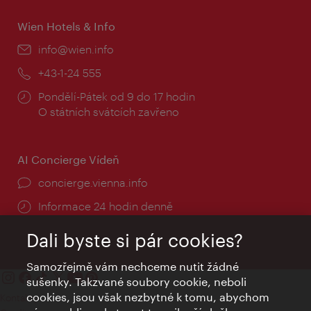
Wien Hotels & Info
E-
info@wien.info
mail:
Telefon:
+43-1-24 555
Provozní
Pondělí-Pátek od 9 do 17 hodin
doba:
O státních svátcích zavřeno
AI Concierge Vídeň
concierge.vienna.info
Informace 24 hodin denně
Dali byste si pár cookies?
Samozřejmě vám nechceme nutit žádné
sušenky. Takzvané soubory cookie, neboli
cookies, jsou však nezbytné k tomu, abychom
Kontakty