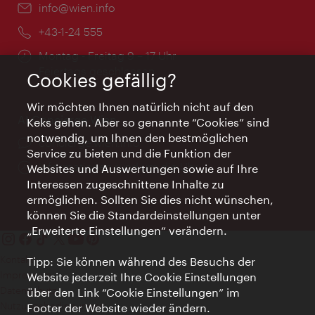
Email:
info@wien.info
Telefon:
+43-1-24 555
Öffnungszeiten:
Montag - Freitag 9 – 17 Uhr
Feiertags geschlossen
Cookies gefällig?
Wir möchten Ihnen natürlich nicht auf den
AI Concierge Wien
Keks gehen. Aber so genannte “Cookies” sind
notwendig, um Ihnen den bestmöglichen
Ort:
concierge.wien.info
Service zu bieten und die Funktion der
Öffnungszeiten:
Informationen rund um die Uhr
Websites und Auswertungen sowie auf Ihre
Interessen zugeschnittene Inhalte zu
ermöglichen. Sollten Sie dies nicht wünschen,
können Sie die Standardeinstellungen unter
„Erweiterte Einstellungen“ verändern.
Kontakt
Tipp: Sie können während des Besuchs der
Impressum
Website jederzeit Ihre Cookie Einstellungen
Datenschutz
über den Link “Cookie Einstellungen” im
Nutzungsbedingungen
Footer der Website wieder ändern.