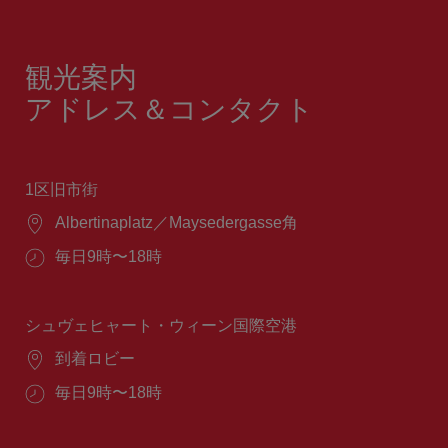
観光案内
アドレス＆コンタクト
1区旧市街
場
Albertinaplatz／Maysedergasse角
所：
営
毎日9時〜18時
業
時
間：
シュヴェヒャート・ウィーン国際空港
場
到着ロビー
所：
営
毎日9時〜18時
業
時