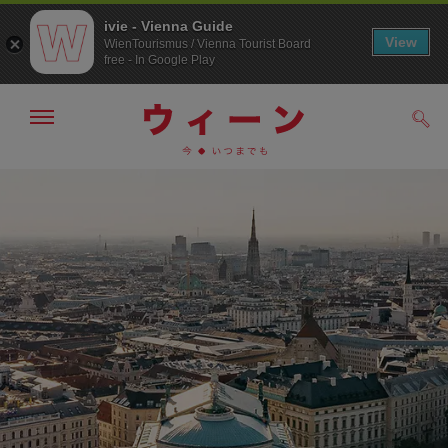
ivie - Vienna Guide
View
WienTourismus / Vienna Tourist Board
free - In Google Play
メ
検
ニ
索
ュ
メ
こ
す
ー
る
ニ
の
の
ュ
ペ
表
ー
ー
示・
非
へ
ジ
表
の
示
ト
ッ
プ
へ