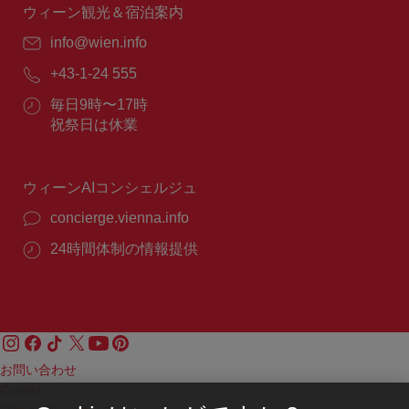
間：
ウィーン観光＆宿泊案内
E
info@wien.info
メ
電
+43-1-24 555
ー
話
ル：
営
毎日9時〜17時
番
業
祝祭日は休業
号：
時
間：
ウィーンAIコンシェルジュ
concierge.vienna.info
24時間体制の情報提供
お問い合わせ
Credits