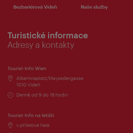
Bezbariérová Vídeň
Naše služby
Turistické informace
Adresy a kontakty
Tourist-Info Wien
Místo:
Albertinaplatz/Maysedergasse
1010 Vídeň
Provozní
Denně od 9 do 18 hodin
doba:
Tourist-Info na letišti
Místo:
v příletové hale