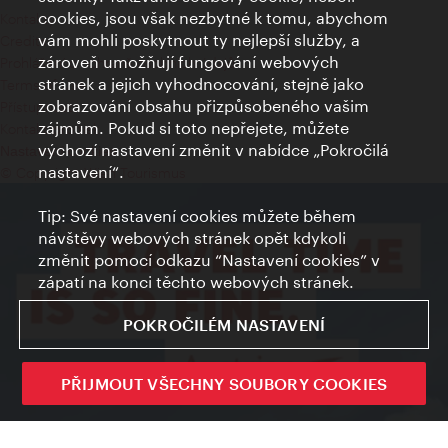
cookies, jsou však nezbytné k tomu, abychom
Kontakty
vám mohli poskytnout ty nejlepší služby, a
Credits
zároveň umožňují fungování webových
Prohlášení o ochraně osobních údajů
stránek a jejich vyhodnocování, stejně jako
Terms of Use
zobrazování obsahu přizpůsobeného vašim
Přístupnost
zájmům. Pokud si toto nepřejete, můžete
Kontakt pro tisk
výchozí nastavení změnit v nabídce „Pokročilá
Nastavení cookies
nastavení“.
© Copyright Wien Tourismus
Tip: Své nastavení cookies můžete během
návštěvy webových stránek opět kdykoli
změnit pomocí odkazu “Nastavení cookies” v
zápatí na konci těchto webových stránek.
POKROČILÉM NASTAVENÍ
PŘIJMOUT VŠECHNY SOUBORY COOKIES