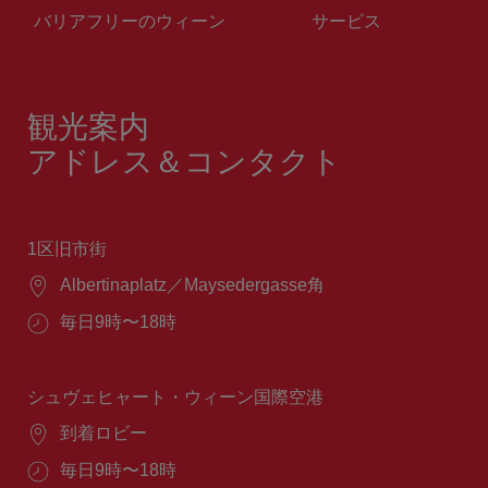
バリアフリーのウィーン
サービス
観光案内
アドレス＆コンタクト
1区旧市街
場
Albertinaplatz／Maysedergasse角
所：
営
毎日9時〜18時
業
時
間：
シュヴェヒャート・ウィーン国際空港
場
到着ロビー
所：
営
毎日9時〜18時