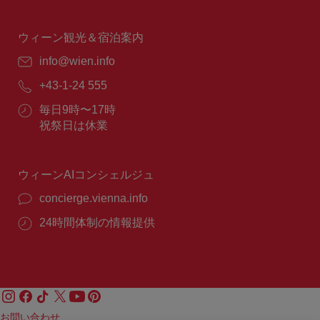
業
時
間：
ウィーン観光＆宿泊案内
E
info@wien.info
メ
電
+43-1-24 555
ー
話
ル：
営
毎日9時〜17時
番
業
祝祭日は休業
号：
時
間：
ウィーンAIコンシェルジュ
concierge.vienna.info
24時間体制の情報提供
お問い合わせ