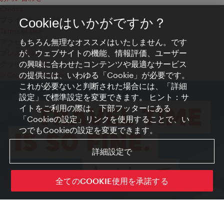
Credits
プライバシーポリシー
Cookieはいかがですか？
Terms of Use
もちろん無理なオススメはいたしません。です
アクセシビリティ
が、ウェブサイトの機能、情報評価、ユーザー
プレス連絡先
の興味に合わせたコンテンツや最適なサービス
クッキーの設定
の提供には、いわゆる「Cookie」が必要です。
© Copyright WienTourismus
これが必要ないと判断された場合には、「詳細
設定」で標準設定を変更できます。 ヒント：サ
イトをご利用の際は、下部フッターにある
「Cookieの設定」リンクを使用することで、い
つでもCookieの設定を変更できます。
詳細設定で
全てのCOOKIE使用を承諾する