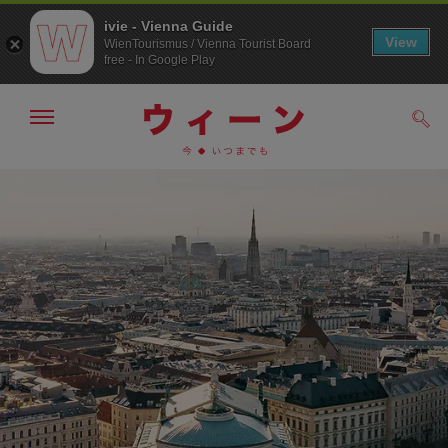
ivie - Vienna Guide
View
WienTourismus / Vienna Tourist Board
free - In Google Play
メ
検
ニ
索
ュ
メ
こ
す
ー
る
ニ
の
の
ュ
ペ
表
ー
ー
示・
非
へ
ジ
表
の
示
ト
ッ
プ
へ