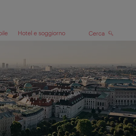
bile
Hotel e soggiorno
Cerca
CERCA
lla mappa