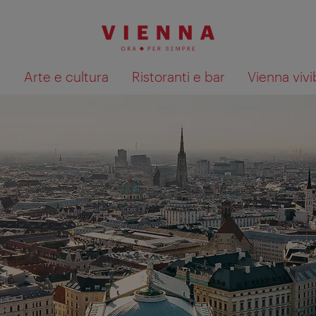
à
Arte e cultura
Ristoranti e bar
Vienna vivi
Mostra i risultati della ricerca su