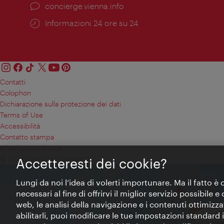
Ort:
concierge.vienna.info
Öffnungszeiten:
Informazioni 24 ore su 24
Contatti
Colophon
Dichiarazione sulla protezione dei dati
Terms of Use
Accessibilità
Contatto stampa
Impostazioni cookie
© Copyright WienTourismus
Accetteresti dei cookie?
Lungi da noi l’idea di volerti importunare. Ma il fatto è
necessari al fine di offrirvi il miglior servizio possibile
web, le analisi della navigazione e i contenuti ottimizzat
abilitarli, puoi modificare le tue impostazioni standard