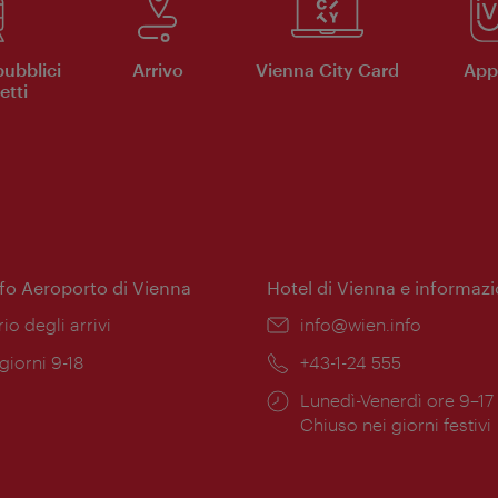
pubblici
Arrivo
Vienna City Card
App 
etti
nfo Aeroporto di Vienna
Hotel di Vienna e informazi
ione:
rio degli arrivi
Email:
info@wien.info
 giorni 9-18
Telefono:
+43-1-24 555
Orari
Lunedì-Venerdì ore 9–17
ura:
di
Chiuso nei giorni festivi
apertura: