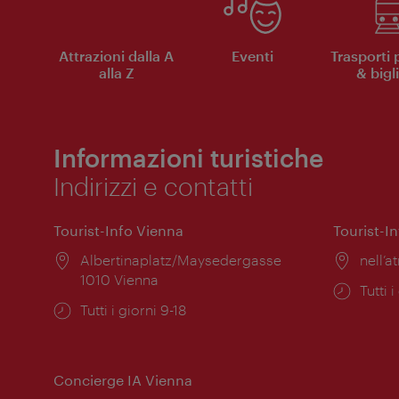
Attrazioni dalla A
Eventi
Trasporti 
alla Z
& bigli
Informazioni turistiche
Indirizzi e contatti
Tourist-Info Vienna
Tourist-I
Posizione:
Albertinaplatz/Maysedergasse
Posiz
nell’at
1010 Vienna
Orari
Tutti i
Orari
Tutti i giorni 9-18
di
di
apert
apertura:
Concierge IA Vienna