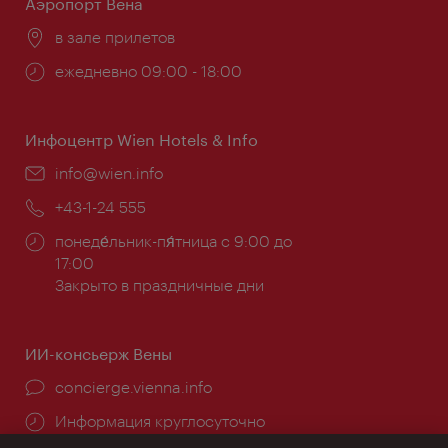
Аэропорт Вена
Расположение:
в зале прилетов
Часы
ежедневно 09:00 - 18:00
работы:
Инфоцентр Wien Hotels & Info
Эл.
info@wien.info
почта:
Телефон:
+43-1-24 555
Часы
понеде́льник-пя́тница с 9:00 до
работы:
17:00
Закрыто в праздничные дни
ИИ-консьерж Вены
concierge.vienna.info
Информация круглосуточно