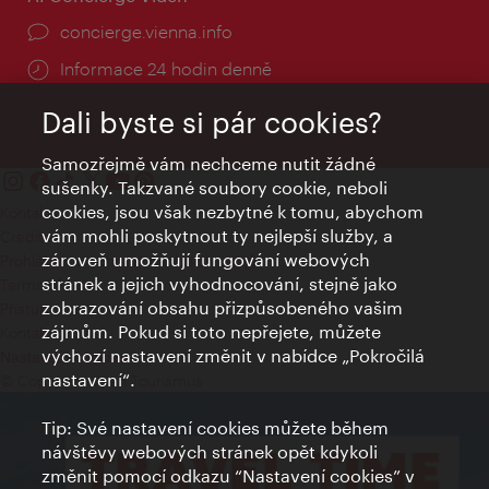
concierge.vienna.info
Informace 24 hodin denně
Dali byste si pár cookies?
Samozřejmě vám nechceme nutit žádné
sušenky. Takzvané soubory cookie, neboli
cookies, jsou však nezbytné k tomu, abychom
Kontakty
vám mohli poskytnout ty nejlepší služby, a
Credits
zároveň umožňují fungování webových
Prohlášení o ochraně osobních údajů
stránek a jejich vyhodnocování, stejně jako
Terms of Use
zobrazování obsahu přizpůsobeného vašim
Přístupnost
zájmům. Pokud si toto nepřejete, můžete
Kontakt pro tisk
výchozí nastavení změnit v nabídce „Pokročilá
Nastavení cookies
nastavení“.
© Copyright Wien Tourismus
Tip: Své nastavení cookies můžete během
návštěvy webových stránek opět kdykoli
změnit pomocí odkazu “Nastavení cookies” v