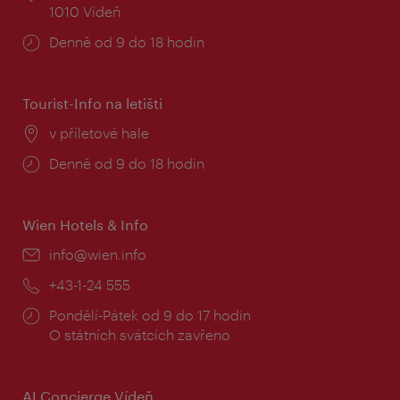
1010 Vídeň
Provozní
Denně od 9 do 18 hodin
doba:
Tourist-Info na letišti
Místo:
v příletové hale
Provozní
Denně od 9 do 18 hodin
doba:
Wien Hotels & Info
E-
info@wien.info
mail:
Telefon:
+43-1-24 555
Provozní
Pondělí-Pátek od 9 do 17 hodin
doba:
O státních svátcích zavřeno
AI Concierge Vídeň