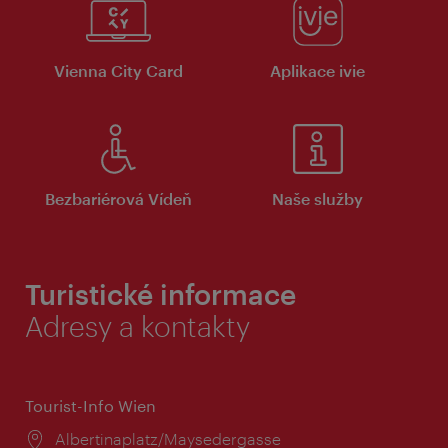
Vienna City Card
Aplikace ivie
Bezbariérová Vídeň
Naše služby
Turistické informace
Adresy a kontakty
Tourist-Info Wien
Místo:
Albertinaplatz/Maysedergasse