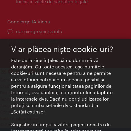
Închis în zilele de sărbători legale
Concierge IA Viena
concierge.vienna.info
Informații non-stop
V-ar plăcea nişte cookie-uri?
Este de la sine înţeles că nu dorim să vă
deranjăm. Cu toate acestea, aşa-numitele
cookie-uri sunt necesare pentru a ne permite
să vă oferim cel mai bun serviciu posibil şi
Contact
pentru a asigura funcţionalitatea paginilor de
Credits
Internet, evaluărilor şi conţinuturilor adaptate
Declaraţie privind protecţia datelor
la interesele dvs. Dacă nu doriţi utilizarea lor,
Terms of Use
puteţi schimba setările dvs. standard la
Accesibilitate
„Setări extinse“.
Contact presa
Setări module cookie
Sugestie: în timpul vizitării paginii noastre de
© Copyright Wien Tourismus
Internet puteţi schimba în orice moment