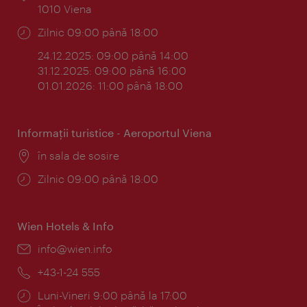
1010 Viena
Program:
Zilnic 09:00 până 18:00
24.12.2025: 09:00 până 14:00
31.12.2025: 09:00 până 16:00
01.01.2026: 11:00 până 18:00
Informaţii turistice - Aeroportul Viena
Locul:
în sala de sosire
Program:
Zilnic 09:00 până 18:00
Wien Hotels & Info
E-
info@wien.info
mail:
Telefon:
+43-1-24 555
Program:
Luni-Vineri 9:00 până la 17:00