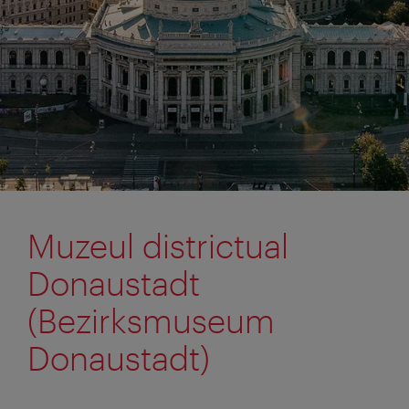
Muzeul districtual
Donaustadt
(Bezirksmuseum
Donaustadt)