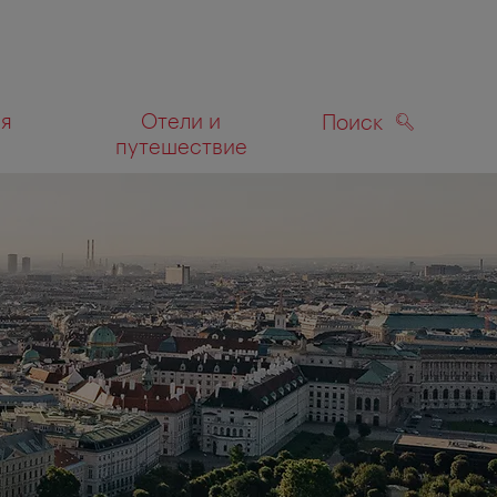
ля
Отели и
Поиск
путешествие
ПОИСК
а карте