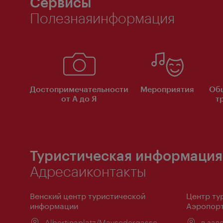
Сервисы
Полезнаяинформация
Достопримечательности
Мероприятия
Об
от А до Я
т
Туристическая информация
Адресаиконтакты
Венский центр туристической
Центр ту
информации
Аэропорт
Расположение:
Albertinaplatz/Maysedergasse
Распо
в зал