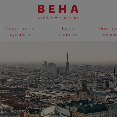
Искусство и
Еда и
Вена д
культура
напитки
жизни
Показать результаты поиска н