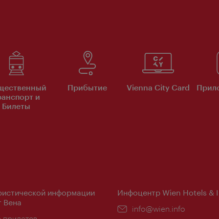
щественный
Прибытие
Vienna City Card
Прило
ранспорт и
Билеты
ристической информации
Инфоцентр Wien Hotels & 
 Вена
Эл.
info@wien.info
ложение:
е прилетов