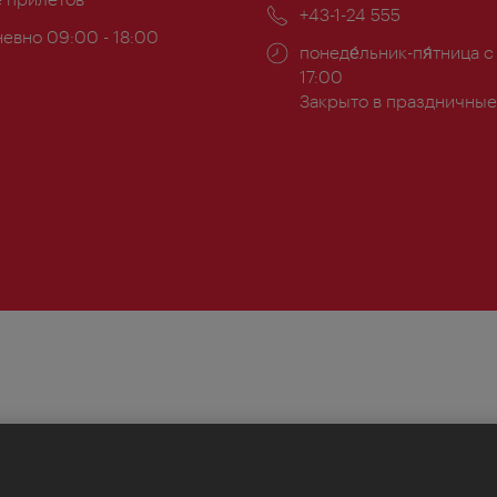
почта:
Телефон:
+43-1-24 555
евно 09:00 - 18:00
Часы
понеде́льник-пя́тница с
ы:
работы:
17:00
Закрыто в праздничные