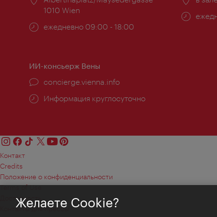
1010 Wien
Часы
ежедн
Часы
ежедневно 09:00 - 18:00
работ
работы:
ИИ-консьерж Вены
concierge.vienna.info
Информация круглосуточно
Контакт
Credits
Положение о конфиденциальности
Terms of Use
Доступность
Желаете Cookie?
Контакты для прессы