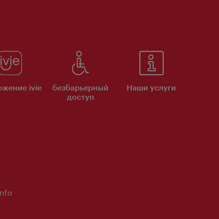
жение ivie
безбарьерный
Наши услуги
доступ
Info