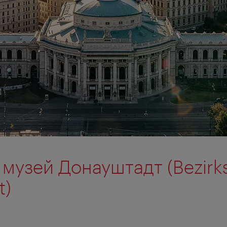
музей Донауштадт (Bezir
t)