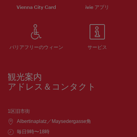
Vienna City Card
ivie アプリ
バリアフリーのウィーン
サービス
観光案内
アドレス＆コンタクト
1区旧市街
場
Albertinaplatz／Maysedergasse角
所：
営
毎日9時〜18時