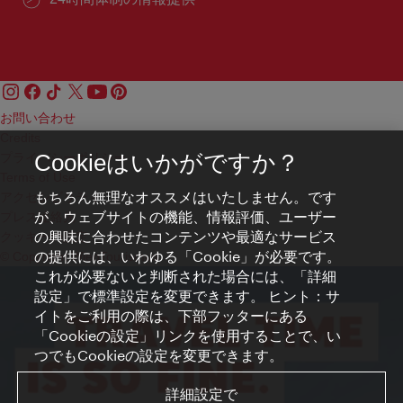
お問い合わせ
Credits
プライバシーポリシー
Cookieはいかがですか？
Terms of Use
もちろん無理なオススメはいたしません。です
アクセシビリティ
が、ウェブサイトの機能、情報評価、ユーザー
プレス連絡先
の興味に合わせたコンテンツや最適なサービス
クッキーの設定
の提供には、いわゆる「Cookie」が必要です。
© Copyright WienTourismus
これが必要ないと判断された場合には、「詳細
設定」で標準設定を変更できます。 ヒント：サ
イトをご利用の際は、下部フッターにある
「Cookieの設定」リンクを使用することで、い
つでもCookieの設定を変更できます。
詳細設定で