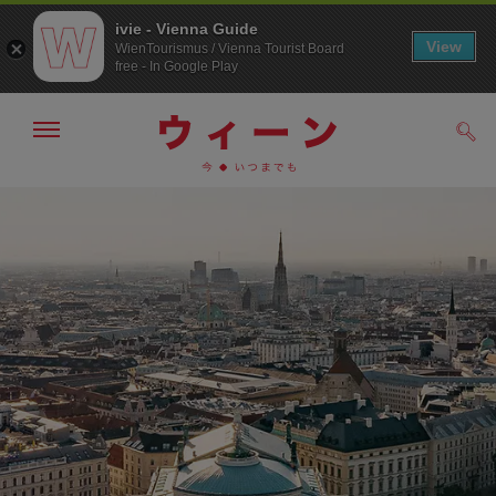
ivie - Vienna Guide
View
WienTourismus / Vienna Tourist Board
free - In Google Play
メ
検
ニ
索
ュ
メ
こ
す
ー
る
ニ
の
の
ュ
ペ
表
ー
ー
示・
非
へ
ジ
表
の
示
ト
ッ
プ
へ