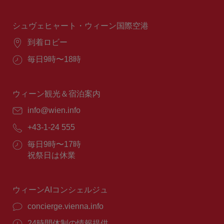
業
時
間：
シュヴェヒャート・ウィーン国際空港
場
到着ロビー
所：
営
毎日9時〜18時
業
時
間：
ウィーン観光＆宿泊案内
E
info@wien.info
メ
電
+43-1-24 555
ー
話
ル：
営
毎日9時〜17時
番
業
祝祭日は休業
号：
時
間：
ウィーンAIコンシェルジュ
concierge.vienna.info
24時間体制の情報提供