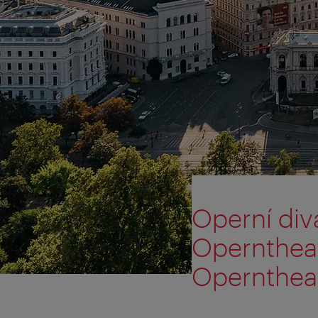
Operní diva
Operntheat
Opernthea