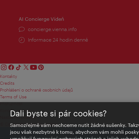
doba:
AI Concierge Vídeň
concierge.vienna.info
Informace 24 hodin denně
Kontakty
Credits
Prohlášení o ochraně osobních údajů
Terms of Use
Přístupnost
Kontakt pro tisk
Dali byste si pár cookies?
Nastavení cookies
© Copyright Wien Tourismus
Samozřejmě vám nechceme nutit žádné sušenky. Takzv
jsou však nezbytné k tomu, abychom vám mohli poskytn
umožňují fungování webových stránek a jejich vyhodno