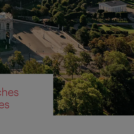
iches
es