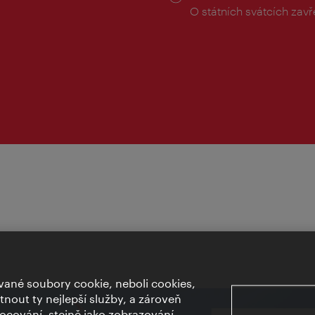
doba:
O státních svátcích zav
ané soubory cookie, neboli cookies,
out ty nejlepší služby, a zároveň
cování, stejně jako zobrazování