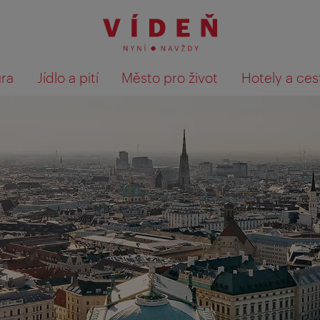
ura
Jídlo a pití
Město pro život
Hotely a ces
Výsledky hledání zobrazit 