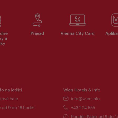
dné
Příjezd
Vienna City Card
Aplika
vy a
nky
fo na letišti
Wien Hotels & Info
:
etové hale
E-
info@wien.info
mail:
zní
 od 9 do 18 hodin
Telefon:
+43-1-24 555
Provozní
Pondělí-Pátek od 9 do 1