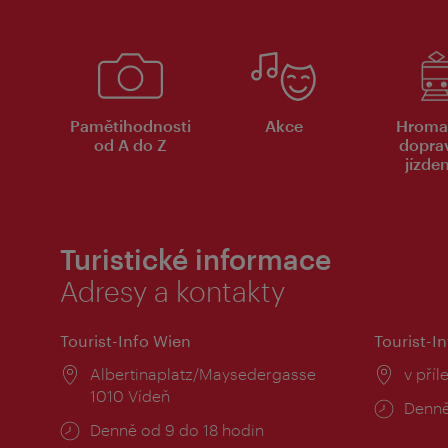
Pamětihodnosti
Akce
Hroma
od A do Z
dopra
jízde
Turistické informace
Adresy a kontakty
Tourist-Info Wien
Tourist-In
Místo:
Albertinaplatz/Maysedergasse
Místo
v příl
1010 Vídeň
Provo
Denně
Provozní
Denně od 9 do 18 hodin
doba: