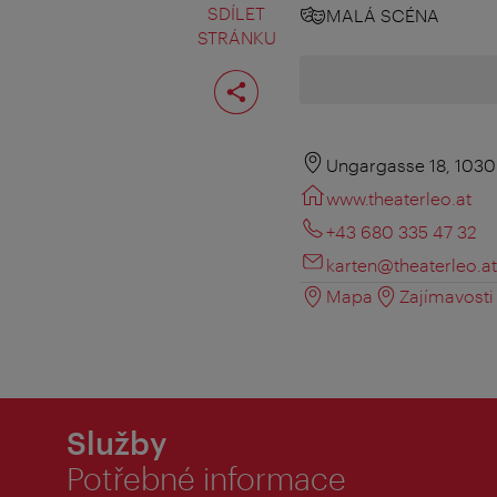
SDÍLET
MALÁ SCÉNA
STRÁNKU
Rozdělit
stranu
Ungargasse 18, 1030
www.theaterleo.at
+43 680 335 47 32
karten@theaterleo.at
Mapa
Zajímavosti 
Služby
Potřebné informace