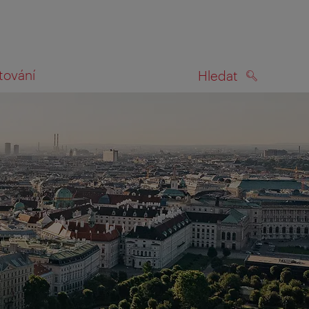
tování
Hledat
HLEDAT
na mapě