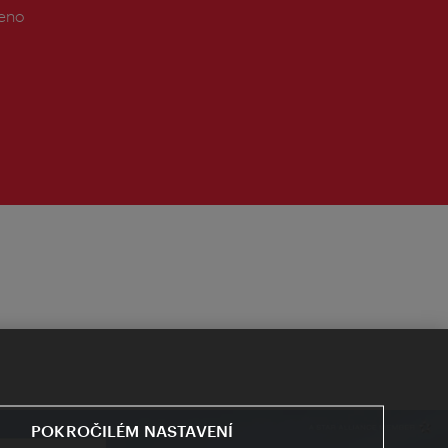
řeno
POKROČILÉM NASTAVENÍ