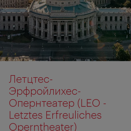
Летцтес-
Эрфройлихес-
Опернтеатер (LEO -
Letztes Erfreuliches
Operntheater)