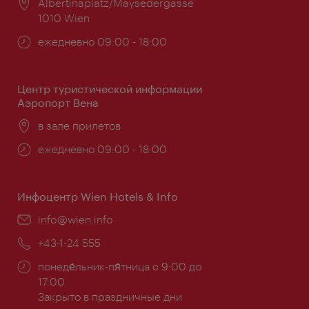
Расположение:
Albertinaplatz/Maysedergasse
1010 Wien
Часы
ежедневно 09:00 - 18:00
работы:
Центр туристической информации
Аэропорт Вена
Расположение:
в зале прилетов
Часы
ежедневно 09:00 - 18:00
работы:
Инфоцентр Wien Hotels & Info
Эл.
info@wien.info
почта:
Телефон:
+43-1-24 555
Часы
понеде́льник-пя́тница с 9:00 до
работы:
17:00
Закрыто в праздничные дни