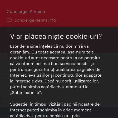
Concierge IA Viena
concierge.vienna.info
Informații non-stop
V-ar plăcea nişte cookie-uri?
Este de la sine înţeles că nu dorim să vă
deranjăm. Cu toate acestea, aşa-numitele
cookie-uri sunt necesare pentru a ne permite
să vă oferim cel mai bun serviciu posibil şi
Contact
pentru a asigura funcţionalitatea paginilor de
Credits
Internet, evaluărilor şi conţinuturilor adaptate
Declaraţie privind protecţia datelor
la interesele dvs. Dacă nu doriţi utilizarea lor,
Terms of Use
puteţi schimba setările dvs. standard la
Accesibilitate
„Setări extinse“.
Contact presa
Setări module cookie
Sugestie: în timpul vizitării paginii noastre de
© Copyright Wien Tourismus
Internet puteţi schimba în orice moment
setările dvs. pentru cookie-uri, prin