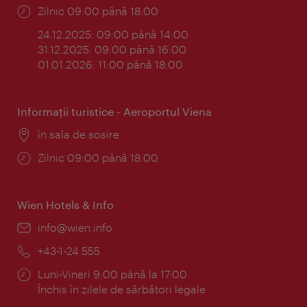
Program:
Zilnic 09:00 până 18:00
24.12.2025: 09:00 până 14:00
31.12.2025: 09:00 până 16:00
01.01.2026: 11:00 până 18:00
Informaţii turistice - Aeroportul Viena
Locul:
în sala de sosire
Program:
Zilnic 09:00 până 18:00
Wien Hotels & Info
E-
info@wien.info
mail:
Telefon:
+43-1-24 555
Program:
Luni-Vineri 9:00 până la 17:00
Închis în zilele de sărbători legale