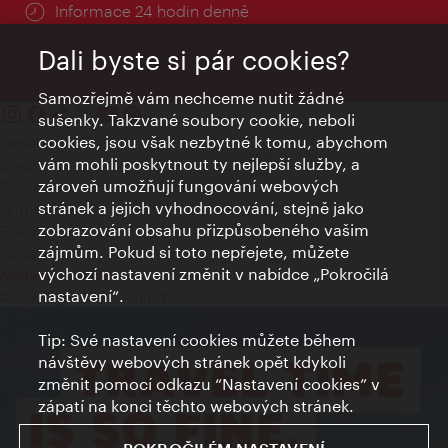
Informace 24 hodin denně
Dali byste si pár cookies?
Samozřejmě vám nechceme nutit žádné
sušenky. Takzvané soubory cookie, neboli
cookies, jsou však nezbytné k tomu, abychom
Kontakty
vám mohli poskytnout ty nejlepší služby, a
Credits
zároveň umožňují fungování webových
Prohlášení o ochraně osobních údajů
stránek a jejich vyhodnocování, stejně jako
Terms of Use
zobrazování obsahu přizpůsobeného vašim
Přístupnost
zájmům. Pokud si toto nepřejete, můžete
Kontakt pro tisk
výchozí nastavení změnit v nabídce „Pokročilá
Nastavení cookies
nastavení“.
© Copyright Wien Tourismus
Tip: Své nastavení cookies můžete během
návštěvy webových stránek opět kdykoli
změnit pomocí odkazu “Nastavení cookies” v
zápatí na konci těchto webových stránek.