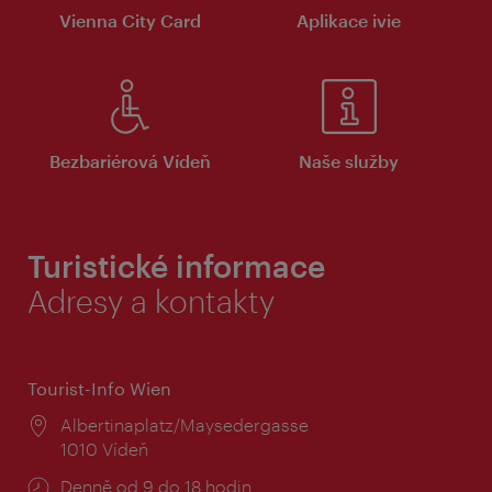
Vienna City Card
Aplikace ivie
Bezbariérová Vídeň
Naše služby
Turistické informace
Adresy a kontakty
Tourist-Info Wien
Místo:
Albertinaplatz/Maysedergasse
1010 Vídeň
Provozní
Denně od 9 do 18 hodin