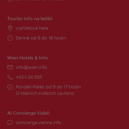
doba:
Tourist-Info na letišti
Místo:
v příletové hale
Provozní
Denně od 9 do 18 hodin
doba:
Wien Hotels & Info
E-
info@wien.info
mail:
Telefon:
+43-1-24 555
Provozní
Pondělí-Pátek od 9 do 17 hodin
doba:
O státních svátcích zavřeno
AI Concierge Vídeň
concierge.vienna.info