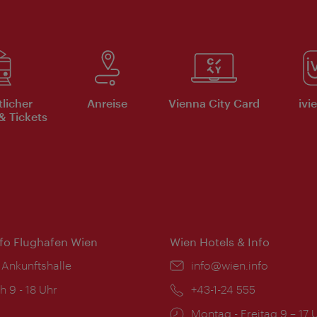
tlicher
Anreise
Vienna City Card
ivi
& Tickets
nfo Flughafen Wien
Wien Hotels & Info
 Ankunftshalle
Email:
info@wien.info
ngszeiten:
h 9 - 18 Uhr
Telefon:
+43-1-24 555
Öffnungszeiten:
Montag - Freitag 9 – 17 