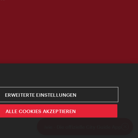
ERWEITERTE EINSTELLUNGEN
ALLE COOKIES AKZEPTIEREN
ivie - Die offizielle City Guide App
Schlie