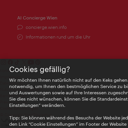
AI Concierge Wien
Ort:
concierge.wien.info
Öffnungszeiten:
Informationen rund um die Uhr
Cookies gefällig?
Kontakt
Impressum
Wir möchten Ihnen natürlich nicht auf den Keks gehen
Datenschutz
notwendig, um Ihnen den bestmöglichen Service zu bi
Nutzungsbedingungen
und Auswertungen sowie auf Ihre Interessen zugeschni
Barrierefreiheit
Sie dies nicht wünschen, können Sie die Standardeinst
Presse-Kontakt
Einstellungen“ verändern.
Cookie Einstellungen
© Copyright WienTourismus
Tipp: Sie können während des Besuchs der Website jede
den Link “Cookie Einstellungen” im Footer der Website