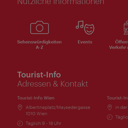
Nützliche Informationen
Sehenswürdigkeiten
Events
Öffen
A-Z
Verkehr 
Tourist-Info
Adressen & Kontakt
Tourist-Info Wien
Tourist-I
Ort:
Albertinaplatz/Maysedergasse
Ort:
in der
1010 Wien
Öffnu
Täglic
Öffnungszeiten:
Täglich 9 - 18 Uhr