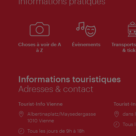
Informations pratiques
Choses à voir de A
Évènements
Transports
à Z
& tick
Informations touristiques
Adresses & contact
Tourist-Info Vienne
Tourist-I
Lieu:
Albertinaplatz/Maysedergasse
Lieu:
dans l
1010 Vienne
Horai
Tous l
Horaires
Tous les jours de 9h à 18h
d'ouve