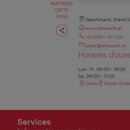
PARTAGER
CETTE
PAGE
Naschmarkt, Stand 5
Partager
www.allesseife.at
cette
page
+43 699 1 161 1291
peter@allesseife.at
Horaires d'ouv
Lun - Fr, 09:00 - 18:00
Sa, 09:00 - 17:00
Carte
Points d'int
Services