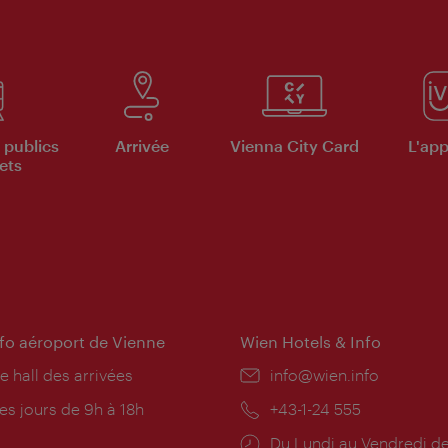
 publics
Arrivée
Vienna City Card
L'appl
ets
nfo aéroport de Vienne
Wien Hotels & Info
e hall des arrivées
E-
info@wien.info
mail:
res
es jours de 9h à 18h
Téléphone:
+43-1-24 555
rture:
Horaires
Du Lundi au Vendredi de