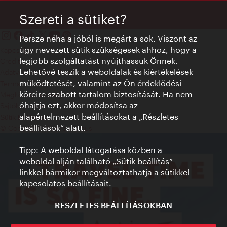
Szereti a sütiket?
Persze néha a jóból is megárt a sok. Viszont az
úgy nevezett sütik szükségesek ahhoz, hogy a
Kapcsolat
legjobb szolgáltatást nyújthassuk Önnek.
Credits
Lehetővé teszik a weboldalak és kiértékelések
Adatvédelmi nyilatkozat
működtetését, valamint az Ön érdeklődési
Terms of Use
köreire szabott tartalom biztosítását. Ha nem
Megközelíthetőség
óhajtja ezt, akkor módosítsa az
Sajtókapcsolat
alapértelmezett beállításokat a „Részletes
Sütik beállítása
beállítások“ alatt.
© Copyright WienTourismus
Tipp: A weboldal látogatása közben a
weboldal alján található „Sütik beállítás”
linkkel bármikor megváltoztathatja a sütikkel
kapcsolatos beállításait.
RESZLETES BEÁLLÍTÁSOKBAN