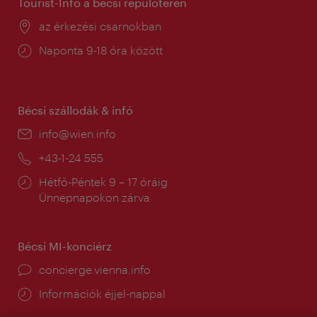
Tourist-Info a bécsi repülőtéren
Helyszín:
az érkezési csarnokban
Nyitva
Naponta 9-18 óra között
tartás:
Bécsi szállodák & infó
E-
info@wien.info
mail:
Telefon:
+43-1-24 555
Nyitva
Hétfő-Péntek 9 – 17 óráig
tartás:
Ünnepnapokon zárva
Bécsi MI-konciérz
concierge.vienna.info
Információk éjjel-nappal