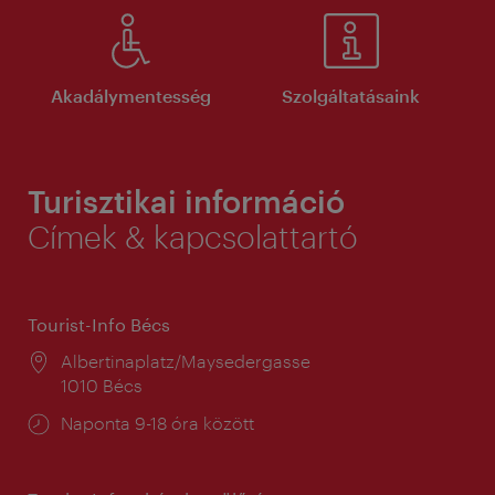
Akadálymentesség
Szolgáltatásaink
Turisztikai információ
Címek & kapcsolattartó
Tourist-Info Bécs
Helyszín:
Albertinaplatz/Maysedergasse
1010 Bécs
Nyitva
Naponta 9-18 óra között
tartás: