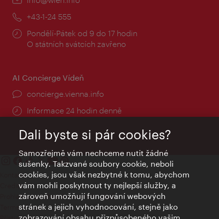
mail:
Telefon:
+43-1-24 555
Provozní
Pondělí-Pátek od 9 do 17 hodin
doba:
O státních svátcích zavřeno
AI Concierge Vídeň
concierge.vienna.info
Informace 24 hodin denně
Dali byste si pár cookies?
Samozřejmě vám nechceme nutit žádné
sušenky. Takzvané soubory cookie, neboli
cookies, jsou však nezbytné k tomu, abychom
Kontakty
vám mohli poskytnout ty nejlepší služby, a
Credits
zároveň umožňují fungování webových
Prohlášení o ochraně osobních údajů
stránek a jejich vyhodnocování, stejně jako
Terms of Use
zobrazování obsahu přizpůsobeného vašim
Přístupnost