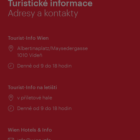
Turistické informace
Adresy a kontakty
Tourist-Info Wien
Místo:
Albertinaplatz/Maysedergasse
1010 Vídeň
Provozní
Denně od 9 do 18 hodin
doba:
Tourist-Info na letišti
Místo:
v příletové hale
Provozní
Denně od 9 do 18 hodin
doba:
Wien Hotels & Info
E-
info@wien.info