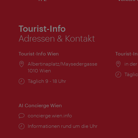
Tourist-Info
Adressen & Kontakt
Tourist-Info Wien
Tourist-I
Ort:
Albertinaplatz/Maysedergasse
Ort:
in der
1010 Wien
Öffnu
Täglic
Öffnungszeiten:
Täglich 9 - 18 Uhr
AI Concierge Wien
Ort:
concierge.wien.info
Öffnungszeiten:
Informationen rund um die Uhr