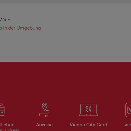
 Wien
es in der Umgebung
tlicher
Anreise
Vienna City Card
ivi
& Tickets