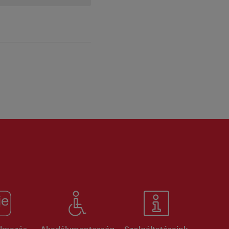
kalmazás
Akadálymentesség
Szolgáltatásaink