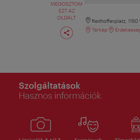
MEGOSZTOM
EZT AZ
OLDALT
Reithofferplatz, 1150
Oldal
Térkép
Érdekessé
megosztása
Szolgáltatások
Hasznos információk
Látnivalók A-tól Z-
Események
Tömegköz