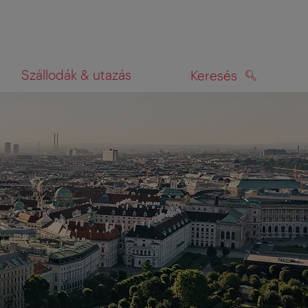
Szállodák & utazás
Keresés
KERESÉS
rképen