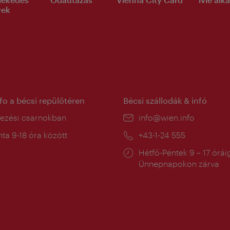
yek
nfo a bécsi repülőtéren
Bécsi szállodák & infó
ín:
kezési csarnokban
E-
info@wien.info
mail:
a
ta 9-18 óra között
Telefon:
+43-1-24 555
:
Nyitva
Hétfő-Péntek 9 – 17 órái
tartás:
Ünnepnapokon zárva