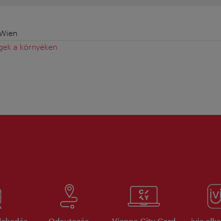
 Wien
gek a környéken
lekedés
Odautazás
Vienna City Card
ivie al