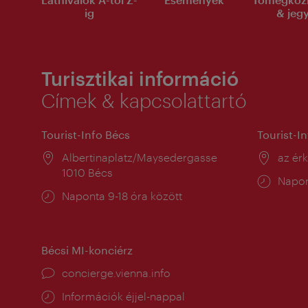
ig
& jeg
Turisztikai információ
Címek & kapcsolattartó
Tourist-Info Bécs
Tourist-I
Helyszín:
Albertinaplatz/Maysedergasse
Helysz
az ér
1010 Bécs
Nyitv
Napon
Nyitva
Naponta 9-18 óra között
tartás
tartás:
Bécsi MI-konciérz
concierge.vienna.info
Információk éjjel-nappal