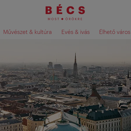
Művészet & kultúra
Evés & ivás
Élhető város
Keresési találatok megjelenítése a té