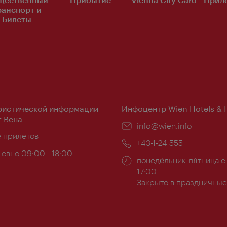
ранспорт и
Билеты
ристической информации
Инфоцентр Wien Hotels & 
 Вена
Эл.
info@wien.info
ложение:
е прилетов
почта:
Телефон:
+43-1-24 555
евно 09:00 - 18:00
Часы
понеде́льник-пя́тница с
ы:
работы:
17:00
Закрыто в праздничные