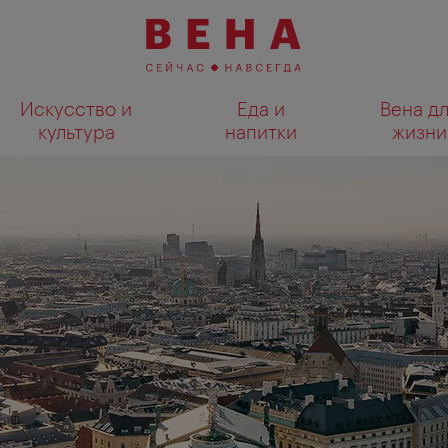
Искусство и
Еда и
Вена д
культура
напитки
жизни
Показать результаты поиска н