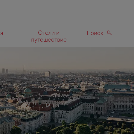
ля
Отели и
Поиск
путешествие
ПОИСК
а карте