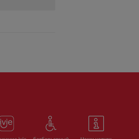
жение ivie
безбарьерный
Наши услуги