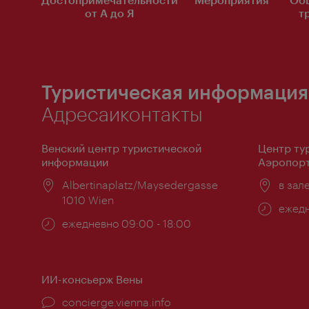
от А до Я
т
Туристическая информация
Адресаиконтакты
Венский центр туристической
Центр ту
информации
Аэропорт
Расположение:
Albertinaplatz/Maysedergasse
Распо
в зал
1010 Wien
Часы
ежедн
Часы
ежедневно 09:00 - 18:00
работ
работы:
ИИ-консьерж Вены
concierge.vienna.info