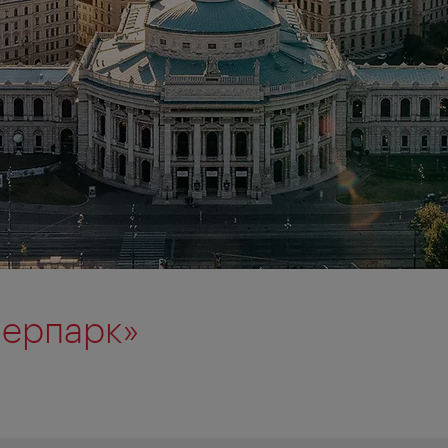
ферпарк»