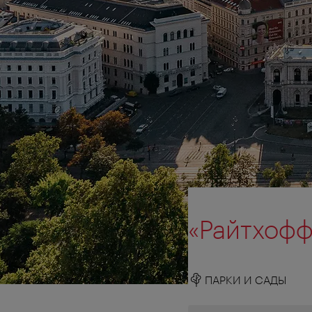
«Райтхоф
ПАРКИ И САДЫ