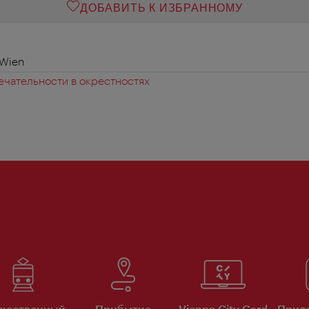
ДОБАВИТЬ К ИЗБРАННОМУ
 Wien
чательности в окрестностях
щественный
Прибытие
Vienna City Card
Прило