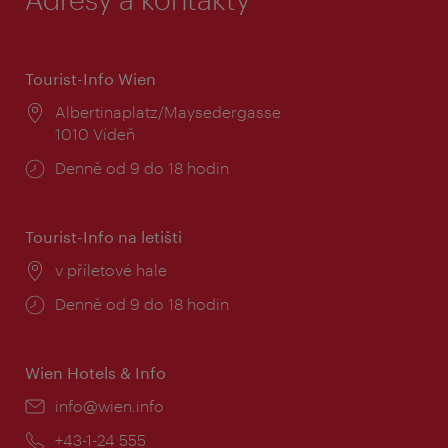
Tourist-Info Wien
Místo:
Albertinaplatz/Maysedergasse
1010 Vídeň
Provozní
Denně od 9 do 18 hodin
doba:
Tourist-Info na letišti
Místo:
v příletové hale
Provozní
Denně od 9 do 18 hodin
doba:
Wien Hotels & Info
E-
info@wien.info
mail:
Telefon:
+43-1-24 555