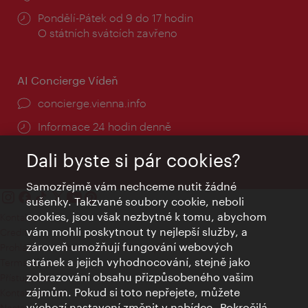
Provozní
Pondělí-Pátek od 9 do 17 hodin
doba:
O státních svátcích zavřeno
AI Concierge Vídeň
concierge.vienna.info
Informace 24 hodin denně
Dali byste si pár cookies?
Samozřejmě vám nechceme nutit žádné
sušenky. Takzvané soubory cookie, neboli
cookies, jsou však nezbytné k tomu, abychom
Kontakty
vám mohli poskytnout ty nejlepší služby, a
Credits
zároveň umožňují fungování webových
Prohlášení o ochraně osobních údajů
stránek a jejich vyhodnocování, stejně jako
Terms of Use
zobrazování obsahu přizpůsobeného vašim
Přístupnost
zájmům. Pokud si toto nepřejete, můžete
Kontakt pro tisk
výchozí nastavení změnit v nabídce „Pokročilá
Nastavení cookies