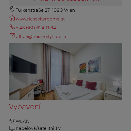
Türkenstraße 27, 1090 Wien
www.riesscityrooms.at
+ 43 660 624 11 64
office@riess-cityhotel.at
Vybavení
WLAN
Kabelová/satelitní TV