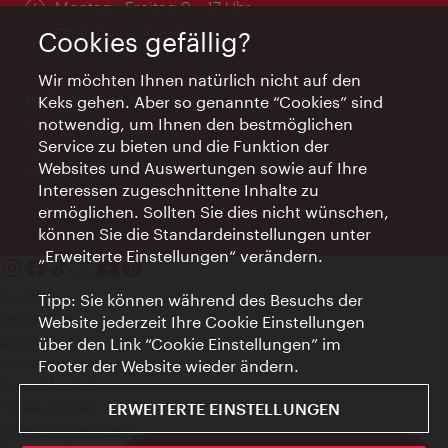
Öffnungszeiten:
Montag - Freitag 9 – 17 Uhr
Feiertags geschlossen
Cookies gefällig?
Wir möchten Ihnen natürlich nicht auf den
AI Concierge Wien
Keks gehen. Aber so genannte “Cookies” sind
notwendig, um Ihnen den bestmöglichen
Ort:
concierge.wien.info
Service zu bieten und die Funktion der
Öffnungszeiten:
Informationen rund um die Uhr
Websites und Auswertungen sowie auf Ihre
Interessen zugeschnittene Inhalte zu
ermöglichen. Sollten Sie dies nicht wünschen,
können Sie die Standardeinstellungen unter
„Erweiterte Einstellungen“ verändern.
Kontakt
Tipp: Sie können während des Besuchs der
Impressum
Website jederzeit Ihre Cookie Einstellungen
Datenschutz
über den Link “Cookie Einstellungen” im
Nutzungsbedingungen
Footer der Website wieder ändern.
Barrierefreiheit
Presse-Kontakt
ERWEITERTE EINSTELLUNGEN
Cookie Einstellungen