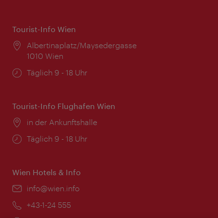
Tourist-Info Wien
Ort:
Albertinaplatz/Maysedergasse
1010 Wien
Öffnungszeiten:
Täglich 9 - 18 Uhr
Tourist-Info Flughafen Wien
Ort:
in der Ankunftshalle
Öffnungszeiten:
Täglich 9 - 18 Uhr
Wien Hotels & Info
Email:
info@wien.info
Telefon:
+43-1-24 555