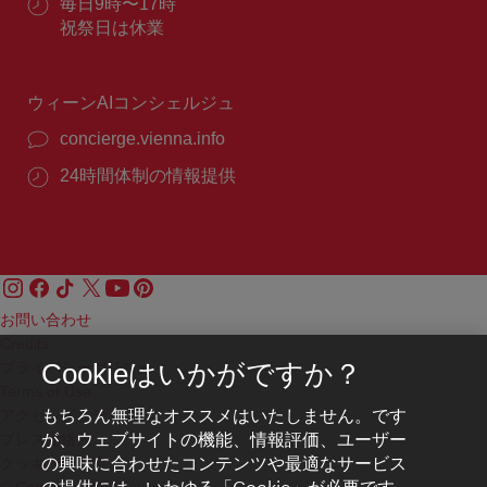
ル：
営
毎日9時〜17時
番
業
祝祭日は休業
号：
時
間：
ウィーンAIコンシェルジュ
concierge.vienna.info
24時間体制の情報提供
お問い合わせ
Credits
プライバシーポリシー
Cookieはいかがですか？
Terms of Use
もちろん無理なオススメはいたしません。です
アクセシビリティ
が、ウェブサイトの機能、情報評価、ユーザー
プレス連絡先
の興味に合わせたコンテンツや最適なサービス
クッキーの設定
の提供には、いわゆる「Cookie」が必要です。
© Copyright WienTourismus