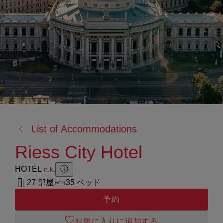
戻
List of Accommodations
る:
Riess City Hotel
HOTEL
n.k.
Zusatzinformation anzeigen
Zusatzinformation ausblenden
27 部屋
35 ベッド
予約
お気に入りに追加する