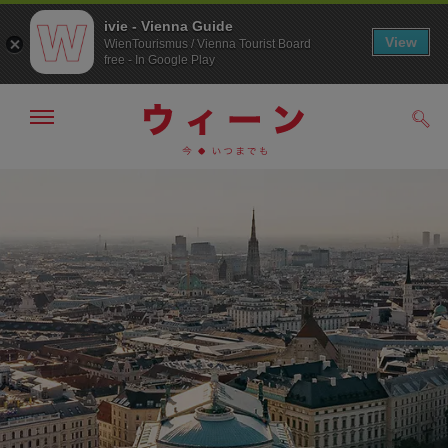
ivie - Vienna Guide
View
WienTourismus / Vienna Tourist Board
free - In Google Play
メ
検
ニ
索
ュ
/>
メ
こ
す
ー
る
ニ
の
の
ュ
ペ
表
ー
ー
示・
非
へ
ジ
表
の
示
ト
ッ
プ
へ