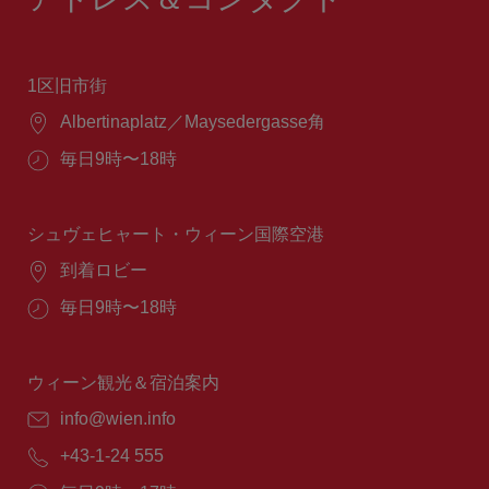
1区旧市街
場
Albertinaplatz／Maysedergasse角
所：
営
毎日9時〜18時
業
時
間：
シュヴェヒャート・ウィーン国際空港
場
到着ロビー
所：
営
毎日9時〜18時
業
時
間：
ウィーン観光＆宿泊案内
E
info@wien.info
メ
電
+43-1-24 555
ー
話