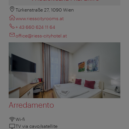
Türkenstraße 27, 1090 Wien
www.riesscityrooms.at
+ 43 660 624 11 64
office@riess-cityhotel.at
Arredamento
Wi-fi
TV via cavo/satellite