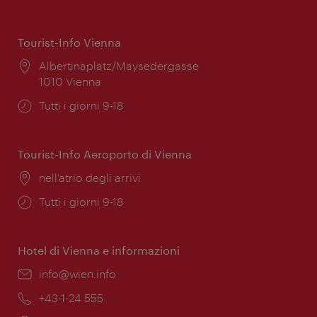
Tourist-Info Vienna
Posizione:
Albertinaplatz/Maysedergasse
1010 Vienna
Orari
Tutti i giorni 9-18
di
apertura:
Tourist-Info Aeroporto di Vienna
Posizione:
nell’atrio degli arrivi
Orari
Tutti i giorni 9-18
di
apertura:
Hotel di Vienna e informazioni
Email:
info@wien.info
Telefono:
+43-1-24 555