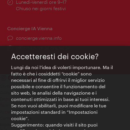
Orari
Lunedì-Venerdì ore 9–17
di
Chiuso nei giorni festivi
apertura:
Concierge IA Vienna
Ort:
concierge.vienna.info
Öffnungszeiten:
Informazioni 24 ore su 24
Accetteresti dei cookie?
Lungi da noi l’idea di volerti importunare. Ma il
fatto è che i cosiddetti “cookie” sono
necessari al fine di offrirvi il miglior servizio
Contatti
possibile e consentire il funzionamento del
Colophon
sito web, le analisi della navigazione e i
Dichiarazione sulla protezione dei dati
contenuti ottimizzati in base ai tuoi interessi.
Terms of Use
Se non vuoi abilitarli, puoi modificare le tue
Accessibilità
impostazioni standard in “Impostazioni
Contatto stampa
cookie”.
Suggerimento: quando visiti il sito puoi
Impostazioni cookie