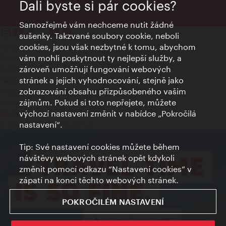
Dali byste si pár cookies?
Samozřejmě vám nechceme nutit žádné
sušenky. Takzvané soubory cookie, neboli
cookies, jsou však nezbytné k tomu, abychom
Kontakty
vám mohli poskytnout ty nejlepší služby, a
Credits
zároveň umožňují fungování webových
Prohlášení o ochraně osobních údajů
stránek a jejich vyhodnocování, stejně jako
Terms of Use
zobrazování obsahu přizpůsobeného vašim
Přístupnost
zájmům. Pokud si toto nepřejete, můžete
Kontakt pro tisk
výchozí nastavení změnit v nabídce „Pokročilá
Nastavení cookies
nastavení“.
© Copyright Wien Tourismus
Tip: Své nastavení cookies můžete během
návštěvy webových stránek opět kdykoli
změnit pomocí odkazu “Nastavení cookies” v
zápatí na konci těchto webových stránek.
POKROČILÉM NASTAVENÍ