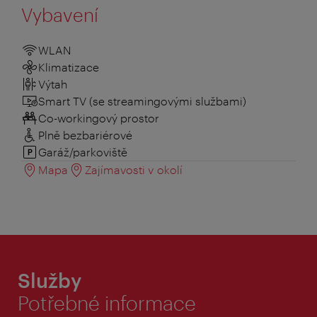
Vybavení
WLAN
Klimatizace
Výtah
Smart TV (se streamingovými službami)
Co-workingový prostor
Plně bezbariérové
Garáž/parkoviště
Mapa
Zajímavosti v okolí
Služby
Potřebné informace