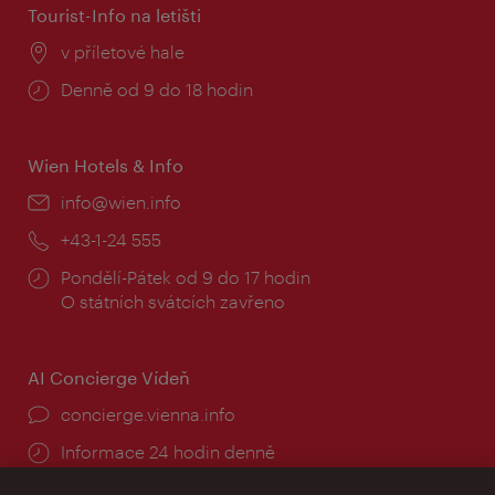
Tourist-Info na letišti
Místo:
v příletové hale
Provozní
Denně od 9 do 18 hodin
doba:
Wien Hotels & Info
E-
info@wien.info
mail:
Telefon:
+43-1-24 555
Provozní
Pondělí-Pátek od 9 do 17 hodin
doba:
O státních svátcích zavřeno
AI Concierge Vídeň
concierge.vienna.info
Informace 24 hodin denně