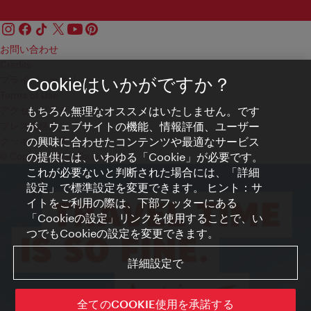
お問い合わせ
Credits
プライバシーポリシー
Cookieはいかがですか？
Terms of Use
もちろん無理なオススメはいたしません。です
アクセシビリティ
が、ウェブサイトの機能、情報評価、ユーザー
プレス連絡先
の興味に合わせたコンテンツや最適なサービス
クッキーの設定
の提供には、いわゆる「Cookie」が必要です。
© Copyright WienTourismus
これが必要ないと判断された場合には、「詳細
設定」で標準設定を変更できます。 ヒント：サ
イトをご利用の際は、下部フッターにある
「Cookieの設定」リンクを使用することで、い
つでもCookieの設定を変更できます。
詳細設定で
全てのCOOKIE使用を承諾する