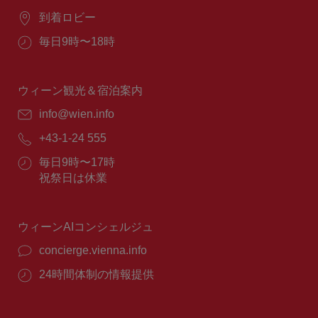
場
到着ロビー
所：
営
毎日9時〜18時
業
時
間：
ウィーン観光＆宿泊案内
E
info@wien.info
メ
電
+43-1-24 555
ー
話
ル：
営
毎日9時〜17時
番
業
祝祭日は休業
号：
時
間：
ウィーンAIコンシェルジュ
concierge.vienna.info
24時間体制の情報提供