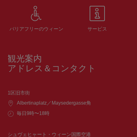
バリアフリーのウィーン
サービス
観光案内
アドレス＆コンタクト
1区旧市街
場
Albertinaplatz／Maysedergasse角
所：
営
毎日9時〜18時
業
時
間：
シュヴェヒャート・ウィーン国際空港