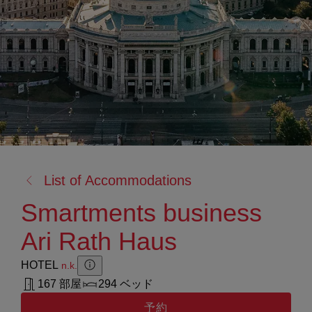
戻
List of Accommodations
る:
Smartments business
Ari Rath Haus
HOTEL
n.k.
Zusatzinformation anzeigen
Zusatzinformation ausblenden
167 部屋
294 ベッド
予約