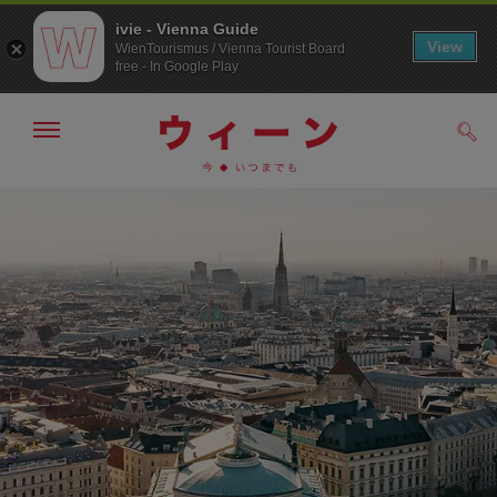
ivie - Vienna Guide
View
WienTourismus / Vienna Tourist Board
free - In Google Play
メ
検
ニ
索
ュ
/>
メ
こ
す
ー
る
ニ
の
の
ュ
ペ
表
ー
ー
示・
非
へ
ジ
表
の
示
ト
ッ
プ
へ