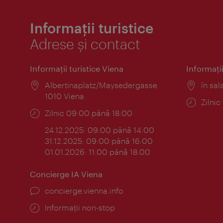
Informații turistice
Adrese și contact
Informaţii turistice Viena
Informaţii
Locul:
Albertinaplatz/Maysedergasse
Locul
în sal
1010 Viena
Progr
Zilni
Program:
Zilnic 09:00 până 18:00
24.12.2025: 09:00 până 14:00
31.12.2025: 09:00 până 16:00
01.01.2026: 11:00 până 18:00
Concierge IA Viena
concierge.vienna.info
Informații non-stop