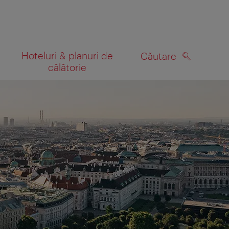
Hoteluri & planuri de
Căutare
călătorie
CĂUTARE
 hartă