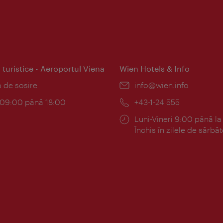
 turistice - Aeroportul Viena
Wien Hotels & Info
:
a de sosire
E-
info@wien.info
mail:
am:
c 09:00 până 18:00
Telefon:
+43-1-24 555
Program:
Luni-Vineri 9:00 până la
Închis în zilele de sărbăt