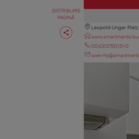
DISTRIBUIRE
PAGINĂ
Leopold-Ungar-Platz
Distribuiţi
pagina
www.smartments-bus
004313750131-0
wien-hs@smartments