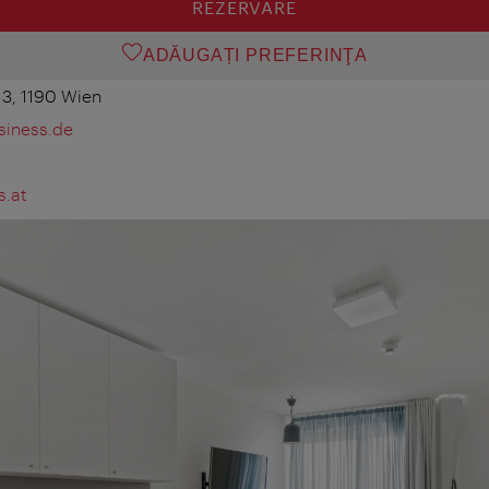
REZERVARE
ADĂUGAȚI PREFERINŢA
 3, 1190 Wien
iness.de
.at