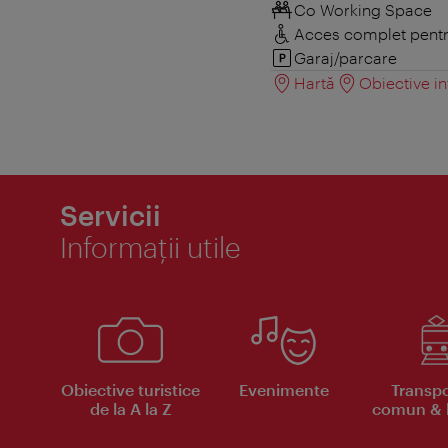
Co Working Space
Acces complet pentru
Garaj/parcare
Hartă
Obiective in
Servicii
Informaţii utile
Obiective turistice
Evenimente
Transpo
de la A la Z
comun & b