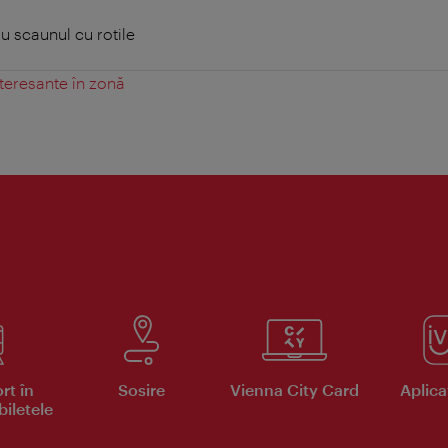
 scaunul cu rotile
teresante în zonă
rt în
Sosire
Vienna City Card
Aplicaţ
iletele