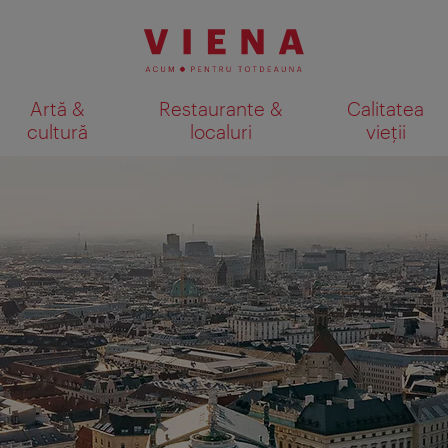
Artă &
Restaurante &
Calitatea
cultură
localuri
vieții
Afişare rezultate căutare pe