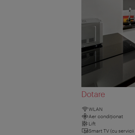
Dotare
WLAN
Aer condiționat
Lift
Smart TV (cu servici