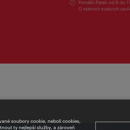
Provozní
Pondělí-Pátek od 9 do 1
doba:
O státních svátcích zav
ané soubory cookie, neboli cookies,
out ty nejlepší služby, a zároveň