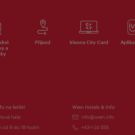
dné
Příjezd
Vienna City Card
Aplika
vy a
nky
fo na letišti
Wien Hotels & Info
:
etové hale
E-
info@wien.info
mail:
zní
 od 9 do 18 hodin
Telefon:
+43-1-24 555