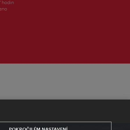
7 hodin
řeno
POKROČILÉM NASTAVENÍ