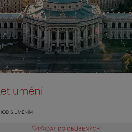
et umění
HOD S UMĚNÍM
PŘIDAT DO OBLÍBENÝCH