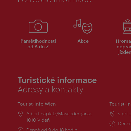
Pamětihodnosti
Akce
Hroma
od A do Z
dopra
jízde
Turistické informace
Adresy a kontakty
Tourist-Info Wien
Tourist-In
Místo:
Albertinaplatz/Maysedergasse
Místo
v příl
1010 Vídeň
Provo
Denně
Provozní
Denně od 9 do 18 hodin
doba: