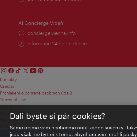
doba:
AI Concierge Vídeň
concierge.vienna.info
Informace 24 hodin denně
Kontakty
Credits
Prohlášení o ochraně osobních údajů
Terms of Use
Přístupnost
Kontakt pro tisk
Dali byste si pár cookies?
Nastavení cookies
© Copyright Wien Tourismus
Samozřejmě vám nechceme nutit žádné sušenky. Takzv
jsou však nezbytné k tomu, abychom vám mohli poskytn