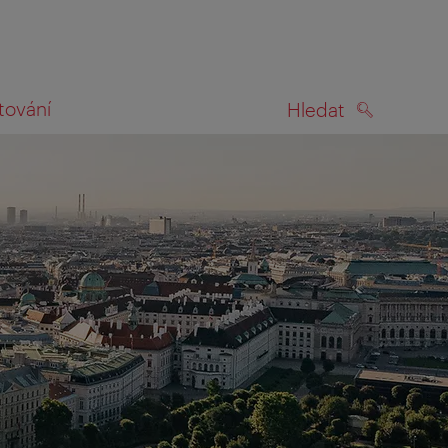
tování
Hledat
HLEDAT
na mapě