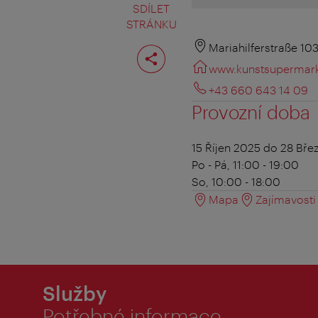
SDÍLET
STRÁNKU
Rozdělit
Mariahilferstraße 10
stranu
www.kunstsupermark
+43 660 643 14 09
Provozní doba
15 Říjen 2025 do 28 Bř
Po - Pá, 11:00 - 19:00
So, 10:00 - 18:00
Mapa
Zajímavosti 
Služby
Potřebné informace