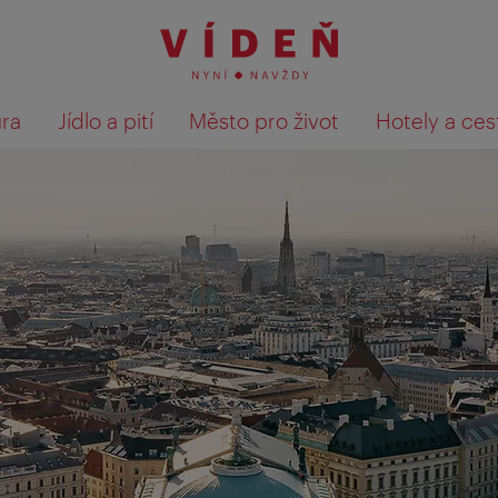
ura
Jídlo a pití
Město pro život
Hotely a ces
Výsledky hledání zobrazit 