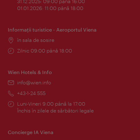
31.12.2025: 09:00 până 16:00
01.01.2026: 11:00 până 18:00
Informaţii turistice - Aeroportul Viena
Locul:
în sala de sosire
Program:
Zilnic 09:00 până 18:00
Wien Hotels & Info
E-
info@wien.info
mail:
Telefon:
+43-1-24 555
Program:
Luni-Vineri 9:00 până la 17:00
Închis în zilele de sărbători legale
Concierge IA Viena