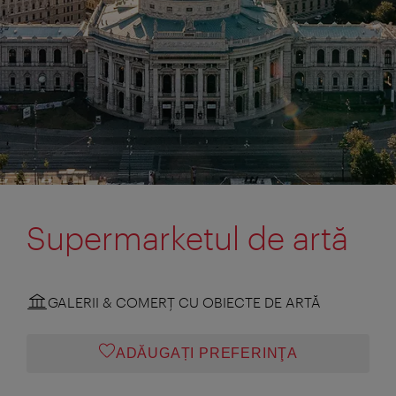
Supermarketul de artă
GALERII & COMERŢ CU OBIECTE DE ARTĂ
ADĂUGAȚI PREFERINŢA