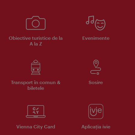
Obiective turistice de la
Evenimente
A la Z
Transport în comun &
Sosire
biletele
Vienna City Card
Aplicaţia ivie