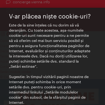
concierge.vienna.info
Informații non-stop
V-ar plăcea nişte cookie-uri?
Este de la sine înţeles că nu dorim să vă
deranjăm. Cu toate acestea, aşa-numitele
cookie-uri sunt necesare pentru a ne permite
să vă oferim cel mai bun serviciu posibil şi
Contact
pentru a asigura funcţionalitatea paginilor de
Credits
Internet, evaluărilor şi conţinuturilor adaptate
Declaraţie privind protecţia datelor
la interesele dvs. Dacă nu doriţi utilizarea lor,
Terms of Use
puteţi schimba setările dvs. standard la
Accesibilitate
„Setări extinse“.
Contact presa
Setări module cookie
Sugestie: în timpul vizitării paginii noastre de
© Copyright Wien Tourismus
Internet puteţi schimba în orice moment
setările dvs. pentru cookie-uri, prin
intermediul linkului „Setările modulelor
cookie“ din subsol, de la sfârşitul paginii de
Internet.