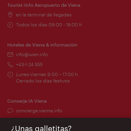
Tourist-Info Aeropuerto de Viena
Lugar:
en la terminal de llegadas
Horarios
Todos los días 09:00 - 18:00 h
de
apertura:
Hoteles de Viena & información
e-
info@wien.info
mail:
Teléfono:
+43-1-24 555
Horarios
Lunes-Viernes 9:00 – 17:00 h
de
Cerrado los días festivos
apertura:
Conserje IA Viena
concierge.vienna.info
Información las 24 horas
¿Unas galletitas?