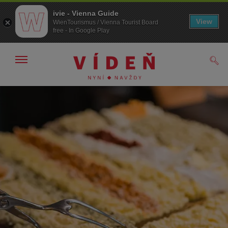
ivie - Vienna Guide
View
WienTourismus / Vienna Tourist Board
free - In Google Play
Zobrazit/skrýt
Hled
navigační
panel
Přejít
Přejít
na
k obsahu
procházení