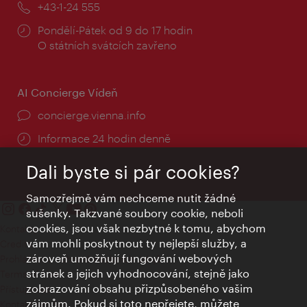
Telefon:
+43-1-24 555
Provozní
Pondělí-Pátek od 9 do 17 hodin
doba:
O státních svátcích zavřeno
AI Concierge Vídeň
concierge.vienna.info
Informace 24 hodin denně
Dali byste si pár cookies?
Samozřejmě vám nechceme nutit žádné
sušenky. Takzvané soubory cookie, neboli
cookies, jsou však nezbytné k tomu, abychom
Kontakty
vám mohli poskytnout ty nejlepší služby, a
Credits
zároveň umožňují fungování webových
Prohlášení o ochraně osobních údajů
stránek a jejich vyhodnocování, stejně jako
Terms of Use
zobrazování obsahu přizpůsobeného vašim
Přístupnost
zájmům. Pokud si toto nepřejete, můžete
Kontakt pro tisk