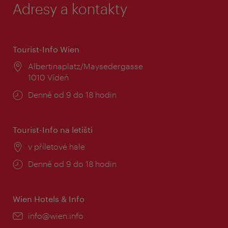
Adresy a kontakty
Tourist-Info Wien
Místo:
Albertinaplatz/Maysedergasse
1010 Vídeň
Provozní
Denně od 9 do 18 hodin
doba:
Tourist-Info na letišti
Místo:
v příletové hale
Provozní
Denně od 9 do 18 hodin
doba:
Wien Hotels & Info
E-
info@wien.info
mail: