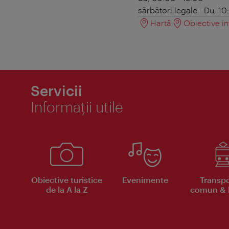
sărbători legale - Du, 10
Hartă
Obiective in
Servicii
Informaţii utile
Obiective turistice
Evenimente
Transpo
de la A la Z
comun & b