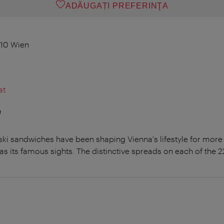
ADĂUGAȚI PREFERINŢA
010 Wien
at
a
ski sandwiches have been shaping Vienna's lifestyle for more
 as its famous sights. The distinctive spreads on each of the 