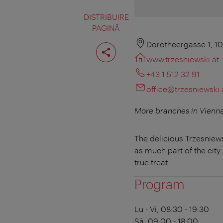
DISTRIBUIRE
PAGINĂ
Distribuiţi
Dorotheergasse 1, 1
pagina
www.trzesniewski.at
+43 1 512 32 91
office@trzesniewski.
More branches in Vienn
The delicious Trzesniew
as much part of the city
true treat.
Program
Lu - Vi, 08:30 - 19:30
Sâ, 09:00 - 18:00