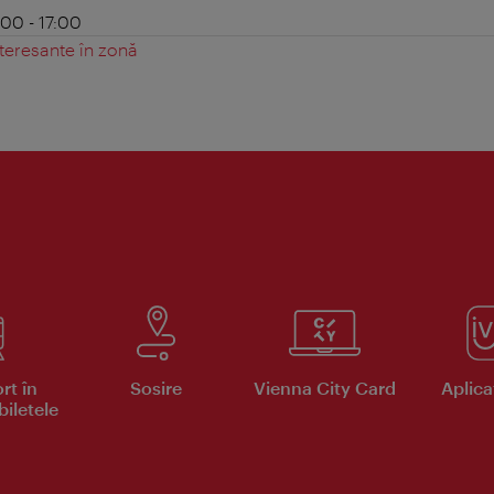
:00 - 17:00
teresante în zonă
rt în
Sosire
Vienna City Card
Aplicaţ
iletele