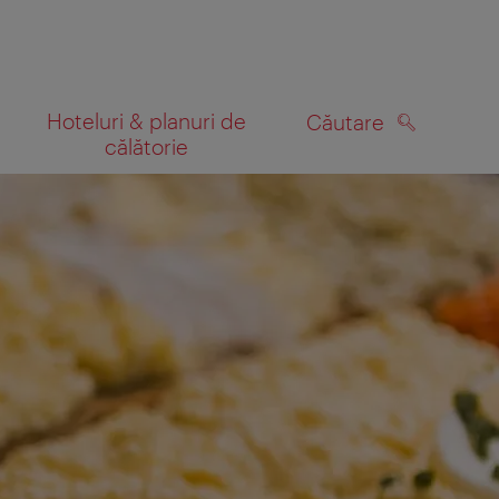
Hoteluri & planuri de
Căutare
călătorie
CĂUTARE
 hartă