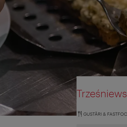
Trześniews
GUSTĂRI & FASTFO