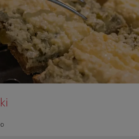
ki
OD