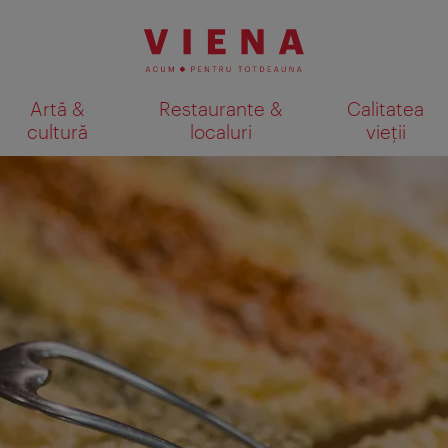
Artă &
Restaurante &
Calitatea
cultură
localuri
vieții
Afişare rezultate căutare pe