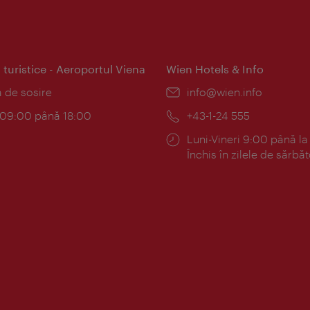
 turistice - Aeroportul Viena
Wien Hotels & Info
:
a de sosire
E-
info@wien.info
mail:
am:
c 09:00 până 18:00
Telefon:
+43-1-24 555
Program:
Luni-Vineri 9:00 până la
Închis în zilele de sărbăt