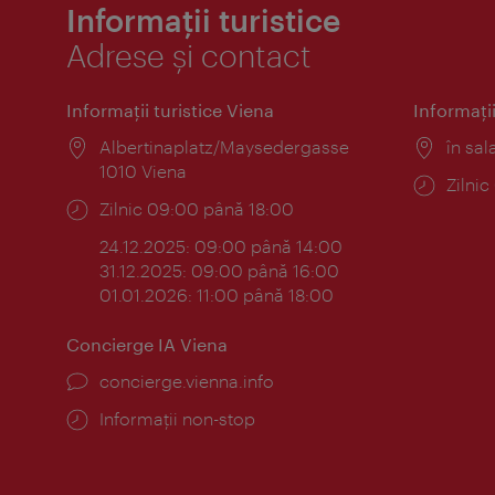
Informații turistice
Adrese și contact
Informaţii turistice Viena
Informaţii
Locul:
Albertinaplatz/Maysedergasse
Locul
în sal
1010 Viena
Progr
Zilni
Program:
Zilnic 09:00 până 18:00
24.12.2025: 09:00 până 14:00
31.12.2025: 09:00 până 16:00
01.01.2026: 11:00 până 18:00
Concierge IA Viena
concierge.vienna.info
Informații non-stop