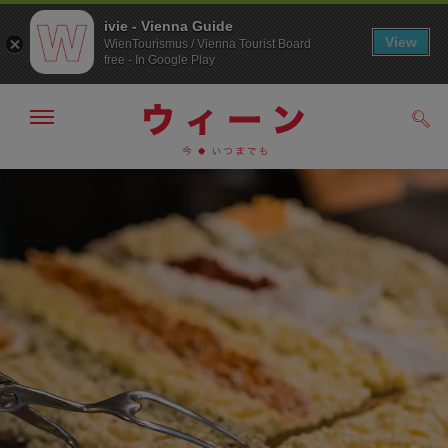
ivie - Vienna Guide
View
WienTourismus / Vienna Tourist Board
free - In Google Play
メ
検
ニ
索
ュ
メ
こ
す
ー
る
ニ
の
の
ュ
ペ
表
ー
ー
示・
非
へ
ジ
表
の
示
ト
ッ
プ
へ