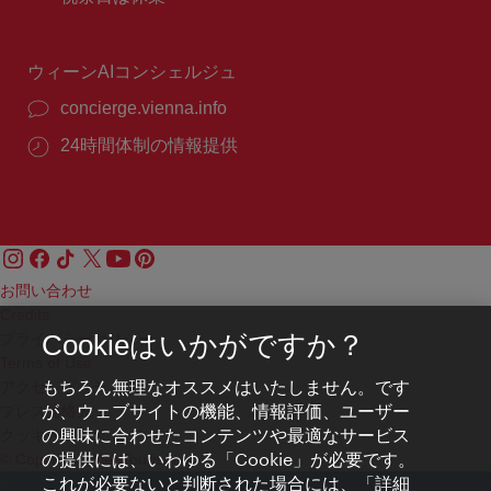
号：
時
間：
ウィーンAIコンシェルジュ
concierge.vienna.info
24時間体制の情報提供
お問い合わせ
Credits
プライバシーポリシー
Cookieはいかがですか？
Terms of Use
もちろん無理なオススメはいたしません。です
アクセシビリティ
が、ウェブサイトの機能、情報評価、ユーザー
プレス連絡先
の興味に合わせたコンテンツや最適なサービス
クッキーの設定
の提供には、いわゆる「Cookie」が必要です。
© Copyright WienTourismus
これが必要ないと判断された場合には、「詳細