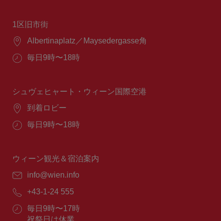
1区旧市街
場
Albertinaplatz／Maysedergasse角
所：
営
毎日9時〜18時
業
時
間：
シュヴェヒャート・ウィーン国際空港
場
到着ロビー
所：
営
毎日9時〜18時
業
時
間：
ウィーン観光＆宿泊案内
E
info@wien.info
メ
電
+43-1-24 555
ー
話
ル：
営
毎日9時〜17時
番
業
祝祭日は休業