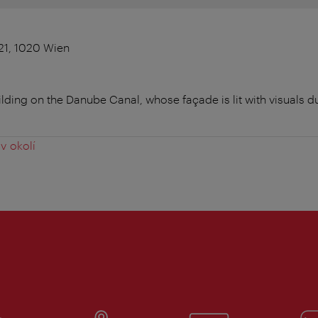
21, 1020 Wien
uilding on the Danube Canal, whose façade is lit with visuals d
v okolí