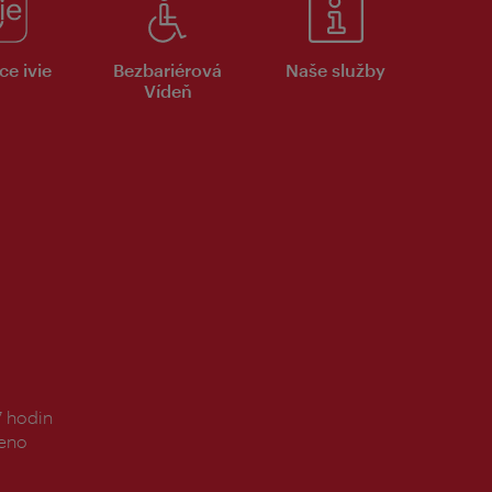
ce ivie
Bezbariérová
Naše služby
Vídeň
7 hodin
řeno