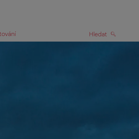
tování
Hledat
HLEDAT
na mapě