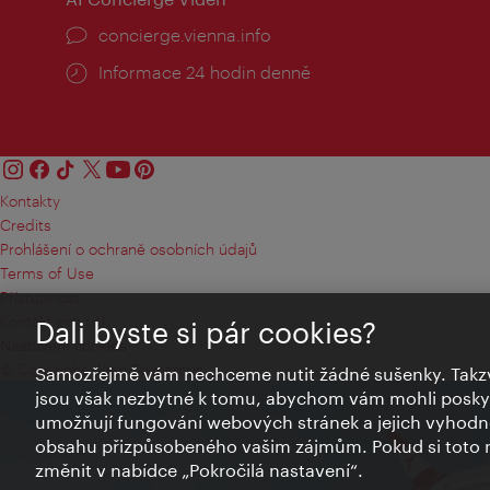
concierge.vienna.info
Informace 24 hodin denně
Kontakty
Credits
Prohlášení o ochraně osobních údajů
Terms of Use
Přístupnost
Kontakt pro tisk
Dali byste si pár cookies?
Nastavení cookies
© Copyright Wien Tourismus
Samozřejmě vám nechceme nutit žádné sušenky. Takzv
jsou však nezbytné k tomu, abychom vám mohli poskytn
umožňují fungování webových stránek a jejich vyhodno
obsahu přizpůsobeného vašim zájmům. Pokud si toto n
změnit v nabídce „Pokročilá nastavení“.