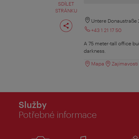
SDÍLET
STRÁNKU
Rozdělit
Untere Donaustraße 
stranu
+43 1 21 17 50
A 75 meter-tall office b
darkness.
Mapa
Zajímavosti 
Služby
Potřebné informace