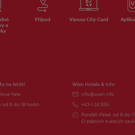
dné
Příjezd
Vienna City Card
Aplika
vy a
nky
fo na letišti
Wien Hotels & Info
:
etové hale
E-
info@wien.info
mail:
zní
 od 9 do 18 hodin
Telefon:
+43-1-24 555
Provozní
Pondělí-Pátek od 9 do 1
doba:
O státních svátcích zav