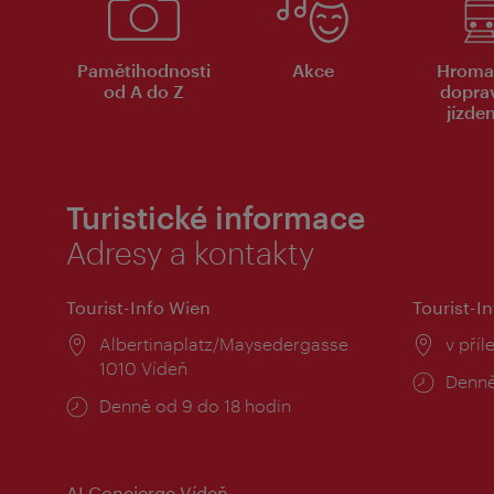
Pamětihodnosti
Akce
Hroma
od A do Z
dopra
jízde
Turistické informace
Adresy a kontakty
Tourist-Info Wien
Tourist-In
Místo:
Albertinaplatz/Maysedergasse
Místo
v příl
1010 Vídeň
Provo
Denně
Provozní
Denně od 9 do 18 hodin
doba:
doba:
AI Concierge Vídeň