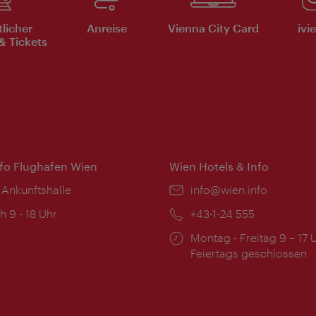
tlicher
Anreise
Vienna City Card
ivi
& Tickets
nfo Flughafen Wien
Wien Hotels & Info
 Ankunftshalle
Email:
info@wien.info
ngszeiten:
h 9 - 18 Uhr
Telefon:
+43-1-24 555
Öffnungszeiten:
Montag - Freitag 9 – 17 
Feiertags geschlossen