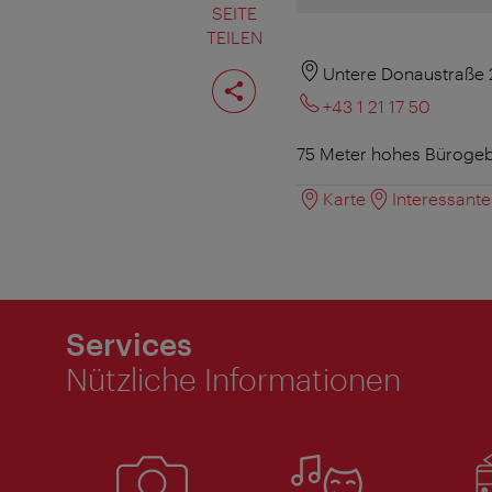
SEITE
TEILEN
Seite
Untere Donaustraße 
teilen
+43 1 21 17 50
75 Meter hohes Bürogebä
Karte
Interessant
Services
Nützliche Informationen