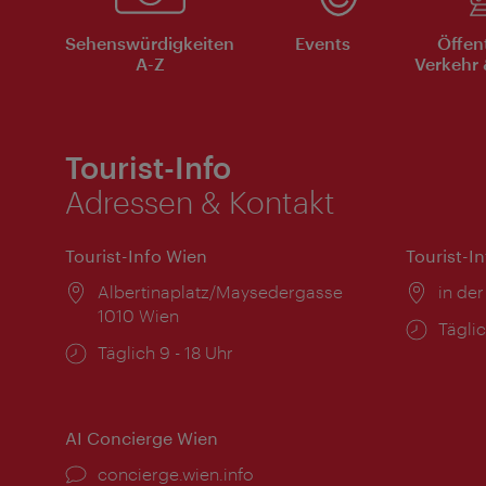
Sehenswürdigkeiten
Events
Öffen
A-Z
Verkehr 
Tourist-Info
Adressen & Kontakt
Tourist-Info Wien
Tourist-I
Ort:
Albertinaplatz/Maysedergasse
Ort:
in der
1010 Wien
Öffnu
Täglic
Öffnungszeiten:
Täglich 9 - 18 Uhr
AI Concierge Wien
Ort:
concierge.wien.info