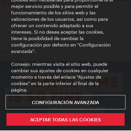
mejor servicio posible y para permitir el
funcionamiento de los sitios web y las
Contacto
valoraciones de los usuarios, así como para
Aviso legal
ofrecer un contenido adaptado a sus
Política de privacidad de datos
intereses. Si no desea aceptar las cookies,
Terms of Use
tiene la posibilidad de cambiar la
Accesibilidad
configuración por defecto en "Configuración
Contacto para la prensa
avanzada".
Ajustes de cookie
© Copyright WienTourismus
Consejo: mientras visita el sitio web, puede
cambiar sus ajustes de cookies en cualquier
momento a través del enlace "Ajustes de
cookies" en la parte inferior al final de la
página.
CONFIGURACIÓN AVANZADA
ACEPTAR TODAS LAS COOKIES