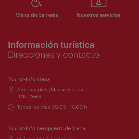
Viena sin barreras
Nuestros servicios
Información turística
Direcciones y contacto
Tourist-Info Viena
Lugar:
Albertinaplatz/Maysedergasse
1010 Viena
Horarios
Todos los días 09:00 - 18:00 h
de
apertura:
Tourist-Info Aeropuerto de Viena
Lugar:
en la terminal de llegadas