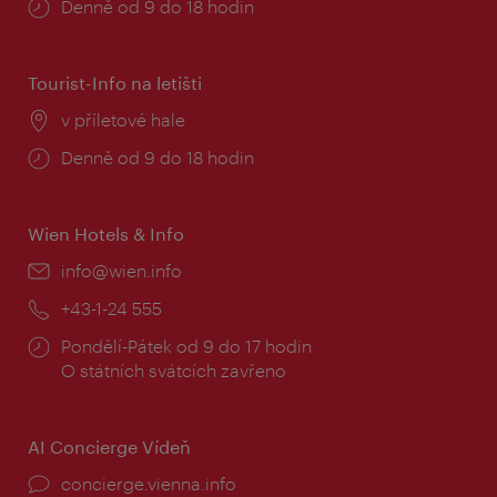
Provozní
Denně od 9 do 18 hodin
doba:
Tourist-Info na letišti
Místo:
v příletové hale
Provozní
Denně od 9 do 18 hodin
doba:
Wien Hotels & Info
E-
info@wien.info
mail:
Telefon:
+43-1-24 555
Provozní
Pondělí-Pátek od 9 do 17 hodin
doba:
O státních svátcích zavřeno
AI Concierge Vídeň
concierge.vienna.info