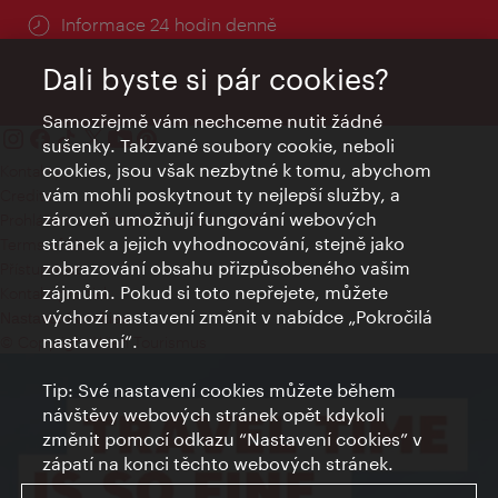
Informace 24 hodin denně
Dali byste si pár cookies?
Samozřejmě vám nechceme nutit žádné
sušenky. Takzvané soubory cookie, neboli
cookies, jsou však nezbytné k tomu, abychom
Kontakty
vám mohli poskytnout ty nejlepší služby, a
Credits
zároveň umožňují fungování webových
Prohlášení o ochraně osobních údajů
stránek a jejich vyhodnocování, stejně jako
Terms of Use
zobrazování obsahu přizpůsobeného vašim
Přístupnost
zájmům. Pokud si toto nepřejete, můžete
Kontakt pro tisk
výchozí nastavení změnit v nabídce „Pokročilá
Nastavení cookies
nastavení“.
© Copyright Wien Tourismus
Tip: Své nastavení cookies můžete během
návštěvy webových stránek opět kdykoli
změnit pomocí odkazu “Nastavení cookies” v
zápatí na konci těchto webových stránek.