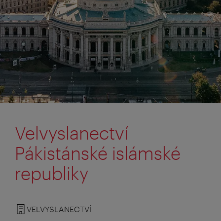
Velvyslanectví
Pákistánské islámské
republiky
VELVYSLANECTVÍ