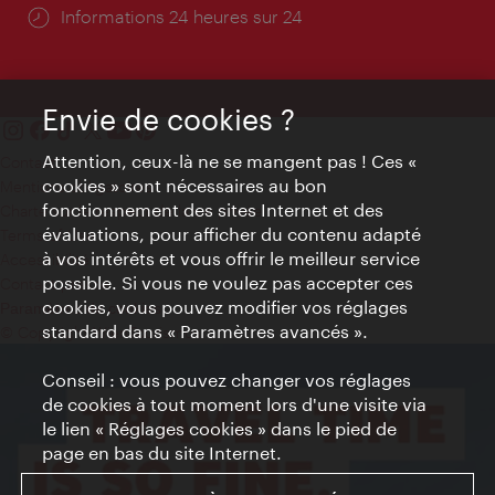
Öffnungszeiten:
Informations 24 heures sur 24
Envie de cookies ?
Attention, ceux-là ne se mangent pas ! Ces «
Contact
cookies » sont nécessaires au bon
Mentions obligatoires
fonctionnement des sites Internet et des
Charte sur le respect de la vie privée
évaluations, pour afficher du contenu adapté
Terms of Use
à vos intérêts et vous offrir le meilleur service
Accessibilité
possible. Si vous ne voulez pas accepter ces
Contact presse
cookies, vous pouvez modifier vos réglages
Paramètres de cookies
standard dans « Paramètres avancés ».
© Copyright WienTourismus
Conseil : vous pouvez changer vos réglages
de cookies à tout moment lors d'une visite via
le lien « Réglages cookies » dans le pied de
page en bas du site Internet.