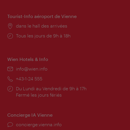
d'ouverture:
Tourist-Info aéroport de Vienne
Lieu:
dans le hall des arrivées
Horaires
Tous les jours de 9h à 18h
d'ouverture:
Wien Hotels & Info
E-
info@wien.info
mail:
Téléphone:
+43-1-24 555
Horaires
Du Lundi au Vendredi de 9h à 17h
d'ouverture:
Fermé les jours fériés
Concierge IA Vienne
Ort:
concierge.vienna.info